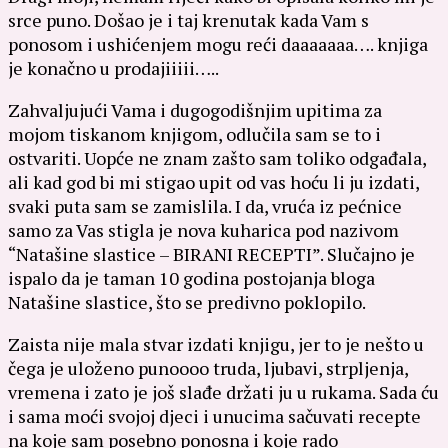
srce puno. Došao je i taj krenutak kada Vam s
ponosom i ushićenjem mogu reći daaaaaaa…. knjiga
je konačno u prodajiiiii…..
Zahvaljujući Vama i dugogodišnjim upitima za
mojom tiskanom knjigom, odlučila sam se to i
ostvariti. Uopće ne znam zašto sam toliko odgađala,
ali kad god bi mi stigao upit od vas hoću li ju izdati,
svaki puta sam se zamislila. I da, vruća iz pećnice
samo za Vas stigla je nova kuharica pod nazivom
“Natašine slastice – BIRANI RECEPTI”. Slučajno je
ispalo da je taman 10 godina postojanja bloga
Natašine slastice, što se predivno poklopilo.
Zaista nije mala stvar izdati knjigu, jer to je nešto u
čega je uloženo punoooo truda, ljubavi, strpljenja,
vremena i zato je još slađe držati ju u rukama. Sada ću
i sama moći svojoj djeci i unucima sačuvati recepte
na koje sam posebno ponosna i koje rado