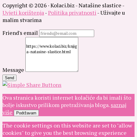
Copyright © 2026 · Kolaci.biz - Natašine slastice -
Uvjeti korištenja
-
Politika privatnosti
- Uživajte u
malim stvarima
Friend's email
Message
Send
Ova stranica koristi internet kolačiće da bi imali što
bolje iskustvo prilikom pretraživanja bloga.
saznaj
više
Podržavam
The cookie settings on this website are set to "allow
cookies" to give you the best browsing experience