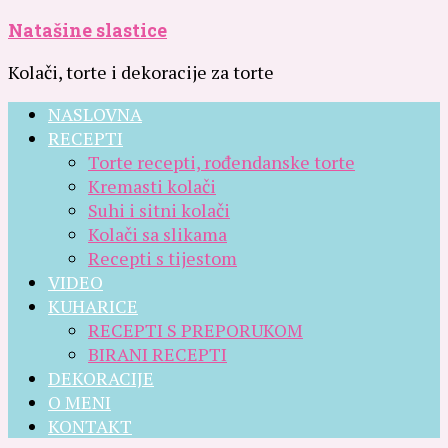
Natašine slastice
Kolači, torte i dekoracije za torte
NASLOVNA
RECEPTI
Torte recepti, rođendanske torte
Kremasti kolači
Suhi i sitni kolači
Kolači sa slikama
Recepti s tijestom
VIDEO
KUHARICE
RECEPTI S PREPORUKOM
BIRANI RECEPTI
DEKORACIJE
O MENI
KONTAKT