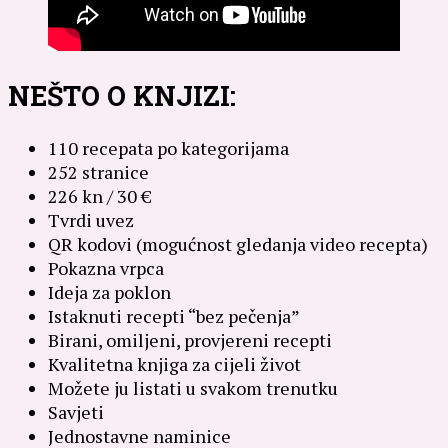
NEŠTO O KNJIZI:
110 recepata po kategorijama
252 stranice
226 kn / 30 €
Tvrdi uvez
QR kodovi (mogućnost gledanja video recepta)
Pokazna vrpca
Ideja za poklon
Istaknuti recepti “bez pečenja”
Birani, omiljeni, provjereni recepti
Kvalitetna knjiga za cijeli život
Možete ju listati u svakom trenutku
Savjeti
Jednostavne naminice