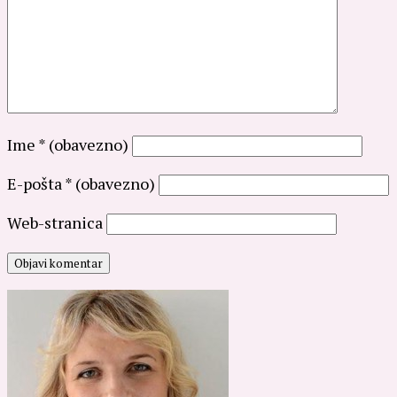
Ime
* (obavezno)
E-pošta
* (obavezno)
Web-stranica