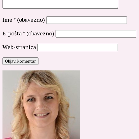
Ime
* (obavezno)
E-pošta
* (obavezno)
Web-stranica