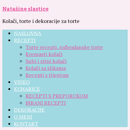
Natašine slastice
Kolači, torte i dekoracije za torte
NASLOVNA
RECEPTI
Torte recepti, rođendanske torte
Kremasti kolači
Suhi i sitni kolači
Kolači sa slikama
Recepti s tijestom
VIDEO
KUHARICE
RECEPTI S PREPORUKOM
BIRANI RECEPTI
DEKORACIJE
O MENI
KONTAKT