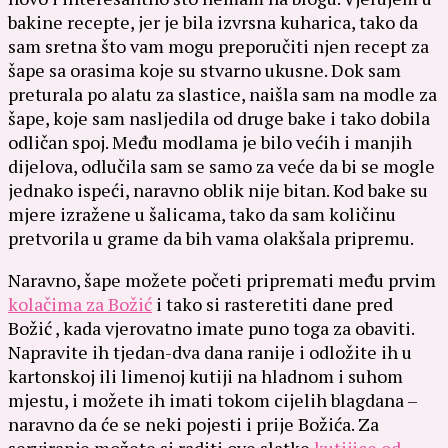
bakine recepte, jer je bila izvrsna kuharica, tako da
sam sretna što vam mogu preporučiti njen recept za
šape sa orasima koje su stvarno ukusne. Dok sam
preturala po alatu za slastice, naišla sam na modle za
šape, koje sam nasljedila od druge bake i tako dobila
odličan spoj. Među modlama je bilo većih i manjih
dijelova, odlučila sam se samo za veće da bi se mogle
jednako ispeći, naravno oblik nije bitan. Kod bake su
mjere izražene u šalicama, tako da sam količinu
pretvorila u grame da bih vama olakšala pripremu.
Naravno, šape možete početi pripremati među prvim
kolačima za Božić
i tako si rasteretiti dane pred
Božić , kada vjerovatno imate puno toga za obaviti.
Napravite ih tjedan-dva dana ranije i odložite ih u
kartonskoj ili limenoj kutiji na hladnom i suhom
mjestu, i možete ih imati tokom cijelih blagdana –
naravno da će se neki pojesti i prije Božića. Za
serviranje možete si raditi ove slatke
kutijice od