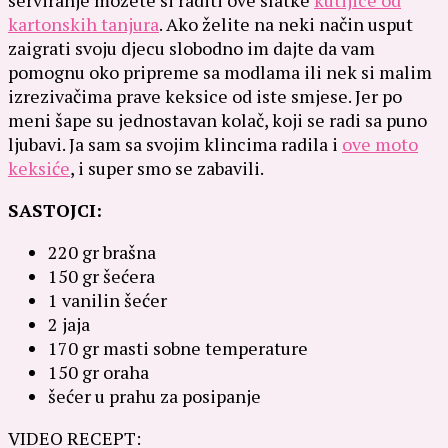
kartonskih tanjura
. Ako želite na neki način usput
zaigrati svoju djecu slobodno im dajte da vam
pomognu oko pripreme sa modlama ili nek si malim
izrezivačima prave keksice od iste smjese. Jer po
meni šape su jednostavan kolač, koji se radi sa puno
ljubavi. Ja sam sa svojim klincima radila i
ove moto
keksiće
, i super smo se zabavili.
SASTOJCI:
220 gr brašna
150 gr šećera
1 vanilin šećer
2 jaja
170 gr masti sobne temperature
150 gr oraha
šećer u prahu za posipanje
VIDEO RECEPT: