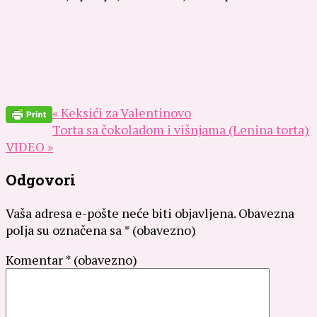
« Keksići za Valentinovo
Torta sa čokoladom i višnjama (Lenina torta)
VIDEO »
Odgovori
Vaša adresa e-pošte neće biti objavljena.
Obavezna
polja su označena sa
* (obavezno)
Komentar
* (obavezno)