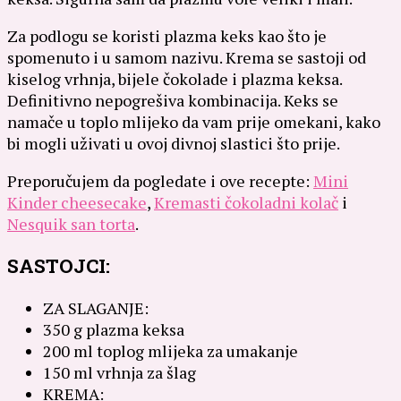
Za podlogu se koristi plazma keks kao što je
spomenuto i u samom nazivu. Krema se sastoji od
kiselog vrhnja, bijele čokolade i plazma keksa.
Definitivno nepogrešiva kombinacija. Keks se
namače u toplo mlijeko da vam prije omekani, kako
bi mogli uživati u ovoj divnoj slastici što prije.
Preporučujem da pogledate i ove recepte:
Mini
Kinder cheesecake
,
Kremasti čokoladni kolač
i
Nesquik san torta
.
SASTOJCI:
ZA SLAGANJE:
350 g plazma keksa
200 ml toplog mlijeka za umakanje
150 ml vrhnja za šlag
KREMA: