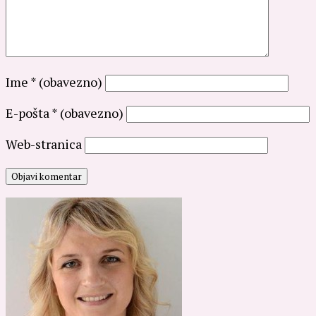
Ime
* (obavezno)
E-pošta
* (obavezno)
Web-stranica