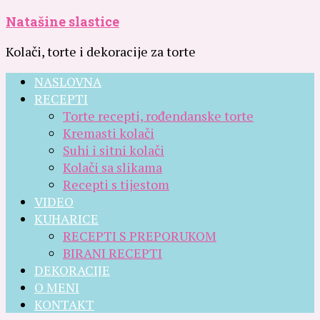
Natašine slastice
Kolači, torte i dekoracije za torte
NASLOVNA
RECEPTI
Torte recepti, rođendanske torte
Kremasti kolači
Suhi i sitni kolači
Kolači sa slikama
Recepti s tijestom
VIDEO
KUHARICE
RECEPTI S PREPORUKOM
BIRANI RECEPTI
DEKORACIJE
O MENI
KONTAKT