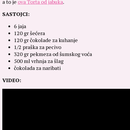
a to je
ova Torta od jabuka
.
SASTOJCI:
6 jaja
120 gr šećera
120 gr čokolade za kuhanje
1/2 praška za pecivo
320 gr pekmeza od šumskog voća
500 ml vrhnja za šlag
čokolada za naribati
VIDEO: