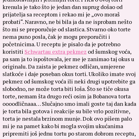
krenula je tako što je jedan dan suprug došao od
prijatelja sa receptom i rekao mi je „ovo moraš
probati“. Naravno, ne bi bila ja da ne isprobam nešto
što mi se preporučuje od slastica. Stvarno oko torte
nema puno posla, čak je mogu preporučiti i
početnicima. U receptu je pisalo da je potrebno
koristiti
Schwartau extra pekmez
od šumskog voća,
pa sam ja to ispoštovala, jer me je zanimao taj okus u
originalu. Da zaista je pekmez odličan, umjerene
slatkoće i daje poseban okus torti. Ukoliko imate svoj
pekmez od šumskog voća ili neki drugi upotrebite ga
slobodno, ne može torta biti loša. Što se tiče okusa
torte, nemam šta drugo reći osim ja Bobanova torta
oooodličnaaa… Slučajno smo imali goste taj dan kada
je torta bila gotova i reakcije su bile vrlo pozitivne,
torta je nestala brzinom munje. Dok ovo pišem palo
mi je na pamet kako bi mogla svojim ukućanima
pripremiti još jednu tortu po starom dobrom receptu,