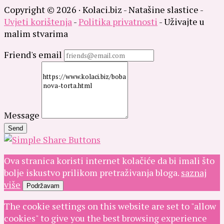
Copyright © 2026 · Kolaci.biz - Natašine slastice -
Uvjeti korištenja
-
Politika privatnosti
- Uživajte u
malim stvarima
Friend's email
Message
Send
Ova stranica koristi internet kolačiće da bi imali što
bolje iskustvo prilikom pretraživanja bloga.
saznaj
više
Podržavam
The cookie settings on this website are set to "allow
cookies" to give you the best browsing experience