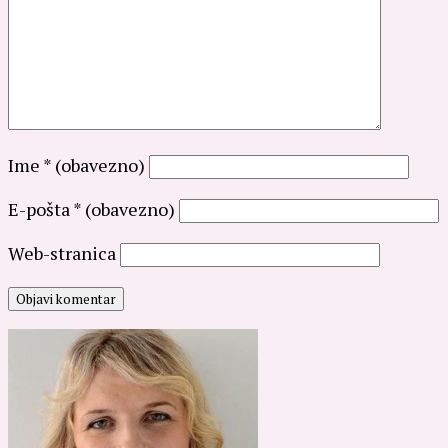
Ime
* (obavezno)
E-pošta
* (obavezno)
Web-stranica