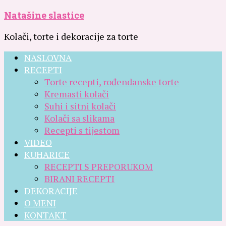
Natašine slastice
Kolači, torte i dekoracije za torte
NASLOVNA
RECEPTI
Torte recepti, rođendanske torte
Kremasti kolači
Suhi i sitni kolači
Kolači sa slikama
Recepti s tijestom
VIDEO
KUHARICE
RECEPTI S PREPORUKOM
BIRANI RECEPTI
DEKORACIJE
O MENI
KONTAKT