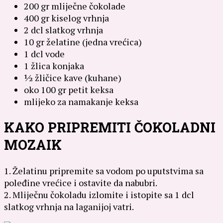
200 gr mliječne čokolade
400 gr kiselog vrhnja
2 dcl slatkog vrhnja
10 gr želatine (jedna vrećica)
1 dcl vode
1 žlica konjaka
½ žličice kave (kuhane)
oko 100 gr petit keksa
mlijeko za namakanje keksa
KAKO PRIPREMITI ČOKOLADNI
MOZAIK
1. Želatinu pripremite sa vodom po uputstvima sa
poleđine vrećice i ostavite da nabubri.
2. Mliječnu čokoladu izlomite i istopite sa 1 dcl
slatkog vrhnja na laganijoj vatri.