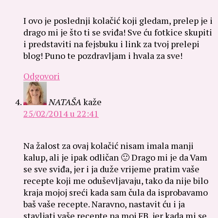
I ovo je poslednji kolačić koji gledam, prelep je i
drago mi je što ti se sviđa! Sve ću fotkice skupiti
i predstaviti na fejsbuku i link za tvoj prelepi
blog! Puno te pozdravljam i hvala za sve!
Odgovori
NATAŠA
kaže
25/02/2014 u 22:41
Na žalost za ovaj kolačić nisam imala manji
kalup, ali je ipak odličan 🙂 Drago mi je da Vam
se sve sviđa, jer i ja duže vrijeme pratim vaše
recepte koji me oduševljavaju, tako da nije bilo
kraja mojoj sreći kada sam čula da isprobavamo
baš vaše recepte. Naravno, nastavit ću i ja
stavljati vaše recepte na moj FB, jer kada mi se