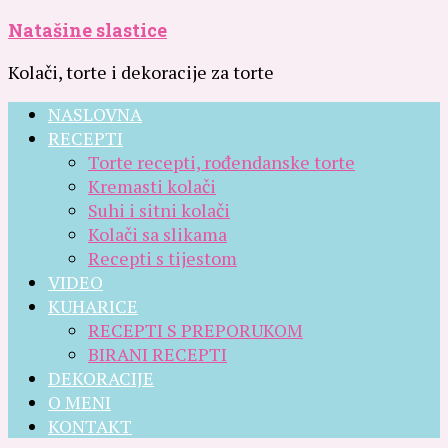
Natašine slastice
Kolači, torte i dekoracije za torte
NASLOVNA
RECEPTI
Torte recepti, rođendanske torte
Kremasti kolači
Suhi i sitni kolači
Kolači sa slikama
Recepti s tijestom
VIDEO
KUHARICE
RECEPTI S PREPORUKOM
BIRANI RECEPTI
DEKORACIJE
O MENI
KONTAKT