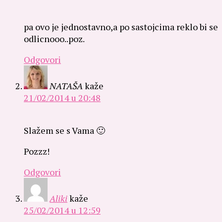
pa ovo je jednostavno,a po sastojcima reklo bi se
odlicnooo..poz.
Odgovori
NATAŠA
kaže
21/02/2014 u 20:48
Slažem se s Vama 🙂
Pozzz!
Odgovori
Aliki
kaže
25/02/2014 u 12:59