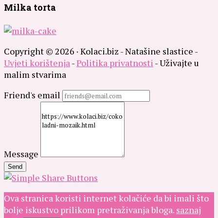
Milka torta
Copyright © 2026 · Kolaci.biz - Natašine slastice -
Uvjeti korištenja
-
Politika privatnosti
- Uživajte u
malim stvarima
Friend's email
Message
Send
Ova stranica koristi internet kolačiće da bi imali što
bolje iskustvo prilikom pretraživanja bloga.
saznaj