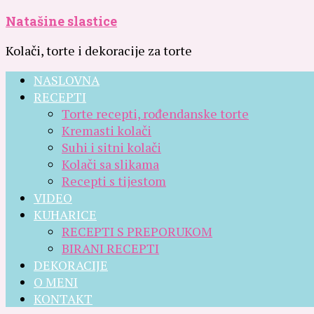
Natašine slastice
Kolači, torte i dekoracije za torte
NASLOVNA
RECEPTI
Torte recepti, rođendanske torte
Kremasti kolači
Suhi i sitni kolači
Kolači sa slikama
Recepti s tijestom
VIDEO
KUHARICE
RECEPTI S PREPORUKOM
BIRANI RECEPTI
DEKORACIJE
O MENI
KONTAKT