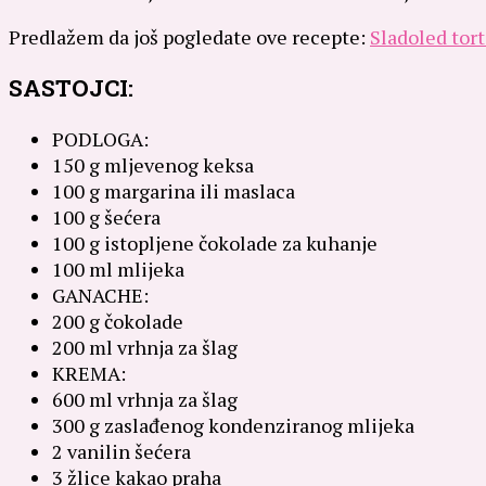
Predlažem da još pogledate ove recepte:
Sladoled tort
SASTOJCI:
PODLOGA:
150 g mljevenog keksa
100 g margarina ili maslaca
100 g šećera
100 g istopljene čokolade za kuhanje
100 ml mlijeka
GANACHE:
200 g čokolade
200 ml vrhnja za šlag
KREMA:
600 ml vrhnja za šlag
300 g zaslađenog kondenziranog mlijeka
2 vanilin šećera
3 žlice kakao praha