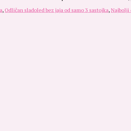
a
,
Odličan sladoled bez jaja od samo 3 sastojka
,
Najbolji