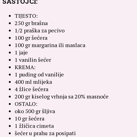
SASTOJCI:
TIJESTO:
250 gr brašna
1/2 praška za pecivo
100 gr šećera
100 gr margarina ili maslaca
1 jaje
1 vanilin šećer
KREMA:
1 puding od vanilije
400 ml mlijeka
4 žlice šećera
200 gr kiselog vrhnja sa 20% masnoće
OSTALO:
oko 500 gr šljiva
10 gr šećera
1 žličica cimeta
šećer u prahu za posipati