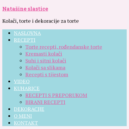
Natašine slastice
Kolači, torte i dekoracije za torte
NASLOVNA
RECEPTI
Torte recepti, rođendanske torte
Kremasti kolači
Suhi i sitni kolači
Kolači sa slikama
Recepti s tijestom
VIDEO
KUHARICE
RECEPTI S PREPORUKOM
BIRANI RECEPTI
DEKORACIJE
O MENI
KONTAKT