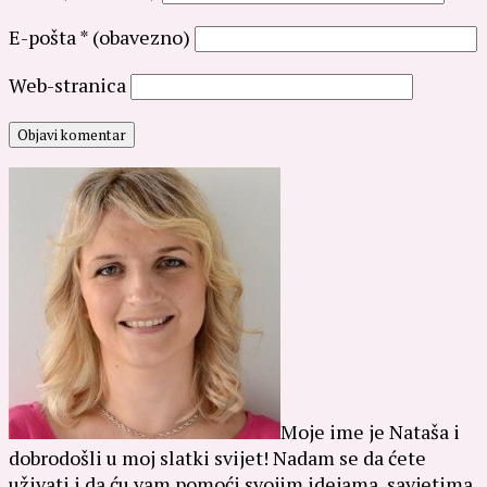
E-pošta
* (obavezno)
Web-stranica
Moje ime je Nataša i
dobrodošli u moj slatki svijet! Nadam se da ćete
uživati i da ću vam pomoći svojim idejama, savjetima