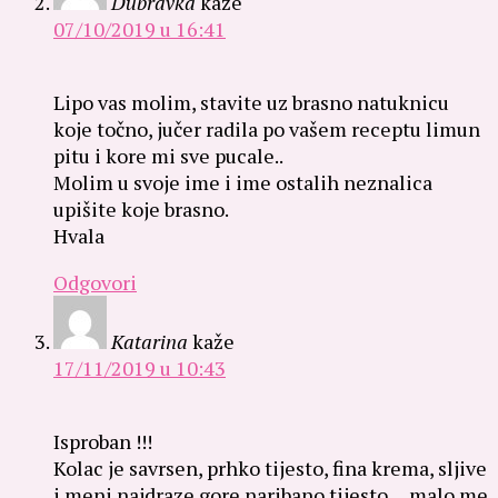
Dubravka
kaže
07/10/2019 u 16:41
Lipo vas molim, stavite uz brasno natuknicu
koje točno, jučer radila po vašem receptu limun
pitu i kore mi sve pucale..
Molim u svoje ime i ime ostalih neznalica
upišite koje brasno.
Hvala
Odgovori
Katarina
kaže
17/11/2019 u 10:43
Isproban !!!
Kolac je savrsen, prhko tijesto, fina krema, sljive
i meni najdraze gore naribano tijesto …malo me