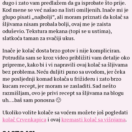
dugo i zato vam predlažem da ga isprobate što prije.
Kod mene se već našao na listi omiljenih. Inače mi je
glupo pisati „najbolji”, ali moram priznati da kolač sa
šljivama nisam probala bolji, ovaj me je zaista
oduševio. Tekstura mekana (topi se u ustima),
slatkoća taman za svačiji ukus.
Inače je kolač dosta brzo gotov i nije kompliciran.
Potrudila sam se kroz video približiti vam detalje oko
pripreme, kako bi i vi napravili ovaj kolač sa šljivama
bez problema. Neću duljiti puno sa uvodom, jer čeka
me posljednji komad kolača u frižideru i zato brzo
kucam recept, jer moram se zasladiti. Sad nešto
razmišljam, ovo je privi recept sa šljivama na blogu
uh….baš sam ponosna 🙂
Ukoliko volite kolače sa voćem možete još pogledati
kolač Crvenkapica
i ovaj
kremasti kolač sa višnjama
.