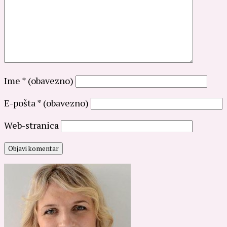
Ime
* (obavezno)
E-pošta
* (obavezno)
Web-stranica