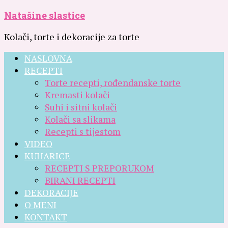
Natašine slastice
Kolači, torte i dekoracije za torte
NASLOVNA
RECEPTI
Torte recepti, rođendanske torte
Kremasti kolači
Suhi i sitni kolači
Kolači sa slikama
Recepti s tijestom
VIDEO
KUHARICE
RECEPTI S PREPORUKOM
BIRANI RECEPTI
DEKORACIJE
O MENI
KONTAKT