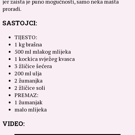
jer zaista je puno mogućnosti, samo neka mašta
proradi.
SASTOJCI:
TIJESTO:
1 kg brašna
500 ml mlakog mlijeka
1 kockica svježeg kvasca
3 žličice šećera
200 ml ulja
2 žumanjka
2 žličice soli
PREMAZ:
1 žumanjak
malo mlijeka
VIDEO: