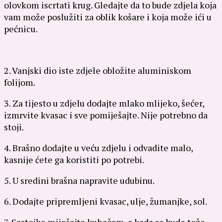
olovkom iscrtati krug. Gledajte da to bude zdjela koja
vam može poslužiti za oblik košare i koja može ići u
pećnicu.
2. Vanjski dio iste zdjele obložite aluminiskom
folijom.
3. Za tijesto u zdjelu dodajte mlako mlijeko, šećer,
izmrvite kvasac i sve pomiješajte. Nije potrebno da
stoji.
4. Brašno dodajte u veću zdjelu i odvadite malo,
kasnije ćete ga koristiti po potrebi.
5. U sredini brašna napravite udubinu.
6. Dodajte pripremljeni kvasac, ulje, žumanjke, sol.
7. Sastojke miješajte kuhačom, a kada se bude teže