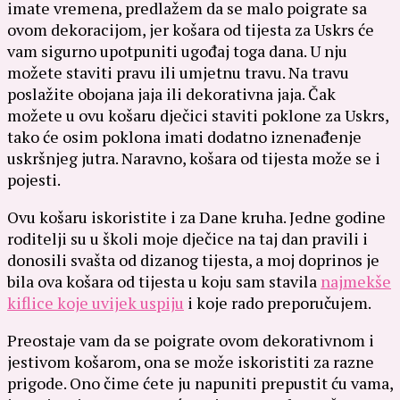
imate vremena, predlažem da se malo poigrate sa
ovom dekoracijom
, jer košara od tijesta za Uskrs će
vam sigurno upotpuniti ugođaj toga dana. U nju
možete staviti pravu ili umjetnu travu. Na travu
poslažite obojana jaja ili dekorativna jaja. Čak
možete u ovu košaru dječici staviti poklone za Uskrs,
tako će osim poklona imati dodatno iznenađenje
uskršnjeg jutra. Naravno, košara od tijesta može se i
pojesti.
Ovu košaru iskoristite i za Dane kruha. Jedne godine
roditelji su u školi moje dječice na taj dan pravili i
donosili svašta od dizanog tijesta, a moj doprinos je
bila ova košara od tijesta u koju sam stavila
najmekše
kiflice koje uvijek uspiju
i koje rado preporučujem.
Preostaje vam da se poigrate ovom dekorativnom i
jestivom košarom, ona se može iskoristiti za razne
prigode. Ono čime ćete ju napuniti prepustit ću vama,