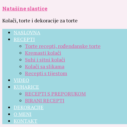
Natašine slastice
Kolači, torte i dekoracije za torte
NASLOVNA
RECEPTI
Torte recepti, rođendanske torte
Kremasti kolači
Suhi i sitni kolači
Kolači sa slikama
Recepti s tijestom
VIDEO
KUHARICE
RECEPTI S PREPORUKOM
BIRANI RECEPTI
DEKORACIJE
O MENI
KONTAKT