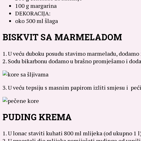
100 g margarina
DEKORACIJA:
oko 500 ml šlaga
BISKVIT SA MARMELADOM
1. U veću duboku posudu stavimo marmeladu, dodamo mli
2. Sodu bikarbonu dodamo u brašno promješamo i dod
3. U veću tepsiju s masnim papirom izliti smjesu i peć
PUDING KREMA
1. U lonac staviti kuhati 800 ml mlijeka (od ukupno 1 l)
2. U preostali dio mlijeka pomiješati pudinge od vanili