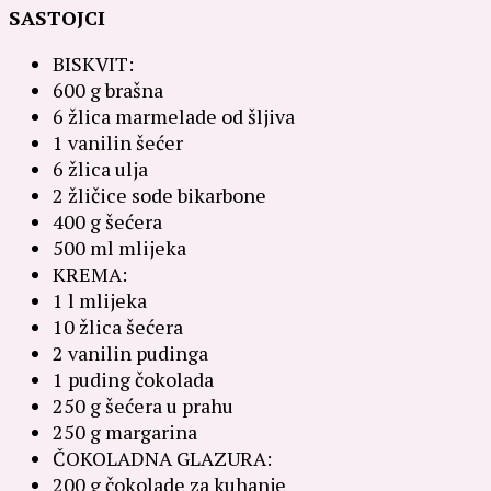
SASTOJCI
BISKVIT:
600 g brašna
6 žlica marmelade od šljiva
1 vanilin šećer
6 žlica ulja
2 žličice sode bikarbone
400 g šećera
500 ml mlijeka
KREMA:
1 l mlijeka
10 žlica šećera
2 vanilin pudinga
1 puding čokolada
250 g šećera u prahu
250 g margarina
ČOKOLADNA GLAZURA:
200 g čokolade za kuhanje