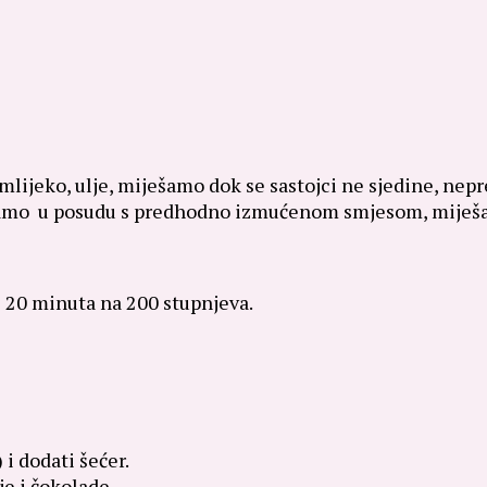
jeko, ulje, miješamo dok se sastojci ne sjedine, nepre
amo u posudu s predhodno izmućenom smjesom, miješam
i 20 minuta na 200 stupnjeva.
 i dodati šećer.
je i čokolade.