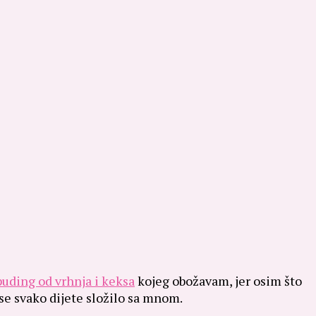
puding od vrhnja i keksa
kojeg obožavam, jer osim što
se svako dijete složilo sa mnom.