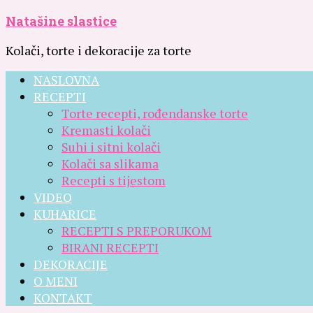
Natašine slastice
Kolači, torte i dekoracije za torte
NASLOVNA
RECEPTI
Torte recepti, rođendanske torte
Kremasti kolači
Suhi i sitni kolači
Kolači sa slikama
Recepti s tijestom
VIDEO
KUHARICE
RECEPTI S PREPORUKOM
BIRANI RECEPTI
DEKORACIJE
O MENI
KONTAKT