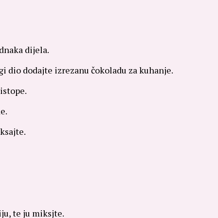
dnaka dijela.
ugi dio dodajte izrezanu čokoladu za kuhanje.
istope.
e.
ksajte.
u, te ju miksjte.