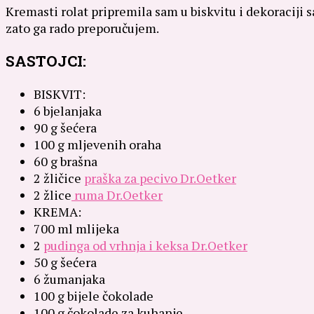
Kremasti rolat pripremila sam u biskvitu i dekoraciji s
zato ga rado preporučujem.
SASTOJCI:
BISKVIT:
6 bjelanjaka
90 g šećera
100 g mljevenih oraha
60 g brašna
2 žličice
praška za pecivo Dr.Oetker
2 žlice
ruma Dr.Oetker
KREMA:
700 ml mlijeka
2
pudinga od vrhnja i keksa Dr.Oetker
50 g šećera
6 žumanjaka
100 g bijele čokolade
100 g čokolade za kuhanje