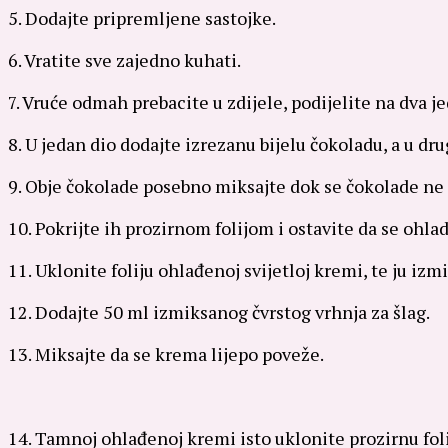
5. Dodajte pripremljene sastojke.
6. Vratite sve zajedno kuhati.
7. Vruće odmah prebacite u zdijele, podijelite na dva je
8. U jedan dio dodajte izrezanu bijelu čokoladu, a u dr
9. Obje čokolade posebno miksajte dok se čokolade ne 
10. Pokrijte ih prozirnom folijom i ostavite da se ohlad
11. Uklonite foliju ohlađenoj svijetloj kremi, te ju izmi
12. Dodajte 50 ml izmiksanog čvrstog vrhnja za šlag.
13. Miksajte da se krema lijepo poveže.
14. Tamnoj ohlađenoj kremi isto uklonite prozirnu folij