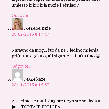
umjesto kikirikija može lješnjaci?
Odgovori
NATAŠA
kaže
28/02/2013 u 17:47
Naravno da mogu, što da ne…jedino mijenja
priču torte (okus), ali sigurno je i tako fino 🙂
Odgovori
MAJA
kaže
28/11/2013 u 15:37
A sa cime se muti slag pre nego sto se doda u
jaja.. TORTA JE PRELEPA