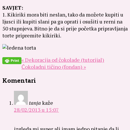
SAVJET:
1. Kikiriki mora biti neslan, tako da možete kupiti u
ljusci ili kupiti slani pa ga oprati i osušiti u rerni na
50 stupnjeva. Bitno je da si prije početka pripravljanja
torte pripremite kikiriki.
« Dekoracija od čokolade (tutorijal)
Čokoladni tičino (fondan) »
Komentari
tanja
kaže
28/02/2013 u 15:07
izgleda mi super ali imam jedno pitanje da li