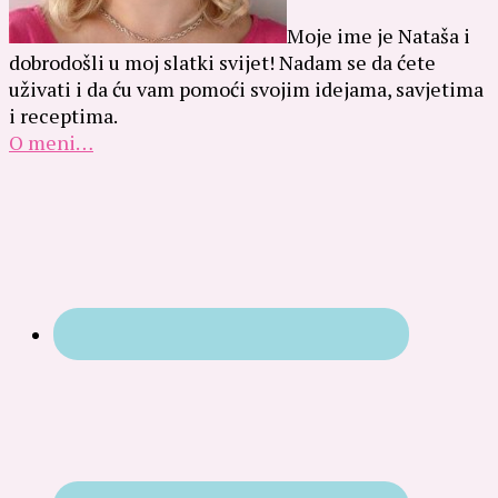
Moje ime je Nataša i
dobrodošli u moj slatki svijet! Nadam se da ćete
uživati i da ću vam pomoći svojim idejama, savjetima
i receptima.
O meni…