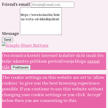
Friend's email
Message
Send
Ova stranica koristi internet kolačiće da bi imali što
bolje iskustvo prilikom pretraživanja bloga.
saznaj
više
Podržavam
The cookie settings on this website are set to "allow
cookies" to give you the best browsing experience
possible. If you continue to use this website without
changing your cookie settings or you click "Accept"
below then you are consenting to this.