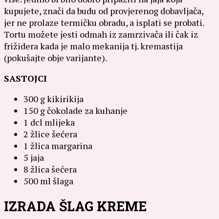
kupujete, znači da budu od provjerenog dobavljača,
jer ne prolaze termičku obradu, a isplati se probati.
Tortu možete jesti odmah iz zamrzivača ili čak iz
frižidera kada je malo mekanija tj. kremastija
(pokušajte obje varijante).
SASTOJCI
300 g kikirikija
150 g čokolade za kuhanje
1 dcl mlijeka
2 žlice šećera
1 žlica margarina
5 jaja
8 žlica šećera
500 ml šlaga
IZRADA ŠLAG KREME