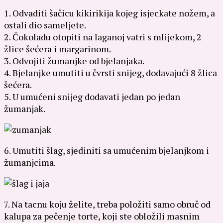
1. Odvaditi šačicu kikirikija kojeg isjeckate nožem, a
ostali dio sameljete.
2. Čokoladu otopiti na laganoj vatri s mlijekom, 2
žlice šećera i margarinom.
3. Odvojiti žumanjke od bjelanjaka.
4. Bjelanjke umutiti u čvrsti snijeg, dodavajući 8 žlica
šećera.
5. U umućeni snijeg dodavati jedan po jedan
žumanjak.
6. Umutiti šlag, sjediniti sa umućenim bjelanjkom i
žumanjcima.
7. Na tacnu koju želite, treba položiti samo obruč od
kalupa za pečenje torte, koji ste obložili masnim