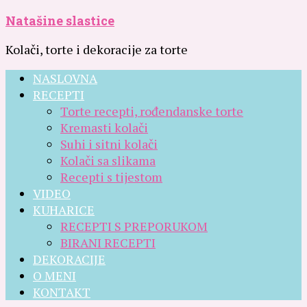
Natašine slastice
Kolači, torte i dekoracije za torte
NASLOVNA
RECEPTI
Torte recepti, rođendanske torte
Kremasti kolači
Suhi i sitni kolači
Kolači sa slikama
Recepti s tijestom
VIDEO
KUHARICE
RECEPTI S PREPORUKOM
BIRANI RECEPTI
DEKORACIJE
O MENI
KONTAKT