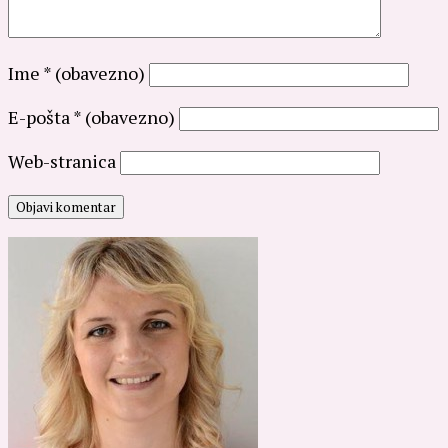
Ime
* (obavezno)
E-pošta
* (obavezno)
Web-stranica