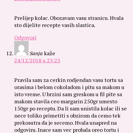
Prelijep kolac. Obozavam vasu stranicu. Hvala
sto dijelite recepte vasih slastica.
Odgovori
Sanja
kaže
24/12/2018 u 23:23
Pravila sam za cerkin rodjendan vasu tortu sa
orasima i belom cokoladom i pitu sa makom u
isto vreme. U brzini sam greskom u fil pite sa
makom stavila ceo margarin 250gr umesto
150gr po receptu. Da li sam unistila kolac ili se
nece toliko primetiti s obzirom da cemo tek
prekosutra da je secemo. Hvala unapred na
odgoviru. Inace sam vec probala oreo tortu i