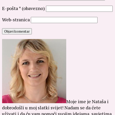
E-pošta
* (obavezno)
Web-stranica
Moje ime je Nataša i
dobrodošli u moj slatki svijet! Nadam se da ćete
uživati i da ću vam pomoći svojim idejama, savjetima