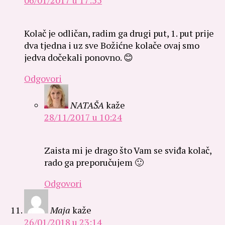
06/01/2017 u 17:55
Kolač je odličan, radim ga drugi put, 1. put prije
dva tjedna i uz sve Božićne kolače ovaj smo
jedva dočekali ponovno. 😊
Odgovori
NATAŠA
kaže
28/11/2017 u 10:24
Zaista mi je drago što Vam se sviđa kolač,
rado ga preporučujem 🙂
Odgovori
Maja
kaže
26/01/2018 u 23:14