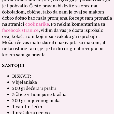
je i pohvalio.
Često pravim biskvite sa orasima,
čokoladom, obične, tako da nam je ovaj se makom
dobro došao kao mala promjena. Recept sam pronašla
na stranici
coolinarike
. Po nekim komentarima sa
facebook stranice
, vidim da vas je dosta isprobalo
ovaj kolač, a oni koji nisu svakako ga isprobajte.
Možda će vas malo zbuniti naziv pita sa makom, ali
neka ostane tako, jer je to dio original recepta po
kojem sam ga pravila.
SASTOJCI
BISKVIT:
9 bjelanjaka
200 gr šećera u prahu
3 žlice vrhom pune brašna
200 gr mljevenog maka
1 vanilin šećer
1 prašak za pecivo