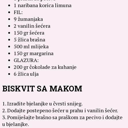
1 naribana korica limuna
FIL:
9 žumanjaka
2 vanilin šećera
150 gr šećera
5 žlica brašna
500 ml mlijeka
150 gr margarina
GLAZURA:
200 gr čokolade za kuhanje
6 žlica ulja
BISKVIT SA MAKOM
1. Izradite bjelanjke u čvrsti snijeg.
2. Dodajte postepeno šećer u prahu i vanilin šećer.
3. Pomiješajte brašno sa praškom za pecivo i dodajte
u bjelanjke.