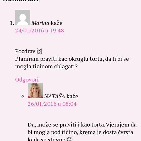
Marina
kaže
24/01/2016 u 19:48
Pozdrav 🙌
Planiram praviti kao okruglu tortu, da li bi se
mogla ticinom oblagati?
Odgovori
NATAŠA
kaže
26/01/2016 u 08:04
Da, može se praviti i kao torta. Vjerujem da
bi mogla pod tičino, krema je dosta čvrsta
kada se stegne 🙂