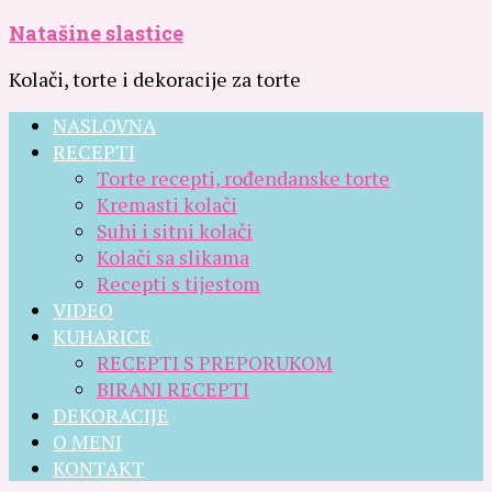
Natašine slastice
Kolači, torte i dekoracije za torte
NASLOVNA
RECEPTI
Torte recepti, rođendanske torte
Kremasti kolači
Suhi i sitni kolači
Kolači sa slikama
Recepti s tijestom
VIDEO
KUHARICE
RECEPTI S PREPORUKOM
BIRANI RECEPTI
DEKORACIJE
O MENI
KONTAKT