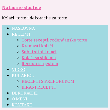
Natašine slastice
Kolači, torte i dekoracije za torte
NASLOVNA
RECEPTI
Torte recepti, rođendanske torte
Kremasti kolači
Suhi i sitni kolači
Kolači sa slikama
Recepti s tijestom
VIDEO
KUHARICE
RECEPTI S PREPORUKOM
BIRANI RECEPTI
DEKORACIJE
O MENI
KONTAKT