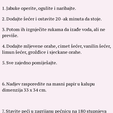
1. Jabuke operite, ogulite i naribajte.
2. Dodajte šećer i ostavite 20 -ak minuta da stoje.
3. Potom ih izgnječite rukama da izađe voda, ali ne
previše.
4. Dodajte mljevene orahe, cimet šećer, vanilin šećer,
limun šećer, grožđice i sjeckane orahe.
5. Sve zajedno pomiješajte.
6. Nadjev rasporedite na masni papir u kalupu
dimenzija 33 x 34 cm.
7. Stavite peći u zagrijanu pećnicu na 180 stupnjeva