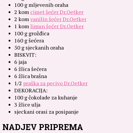
100 g mljevenih oraha
2 kom
cimet šećer Dr.Oetker
2 kom
vanilin šećer Dr.Oetker
1 kom
limun šećer Dr.Oetker
100 g grožđica
160 g šećera
50 g sjeckanih oraha
BISKVIT:
6 jaja
6 žlica šećera
6 žlica brašna
1/2
praška za pecivo Dr.Oetker
DEKORACIJA:
100 g čokolade za kuhanje
3 žlice ulja
sjeckani orasi za posipanje
NADJEV PRIPREMA