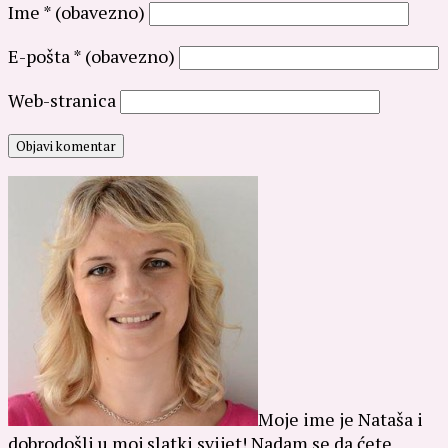
Ime
* (obavezno)
E-pošta
* (obavezno)
Web-stranica
Moje ime je Nataša i
dobrodošli u moj slatki svijet! Nadam se da ćete