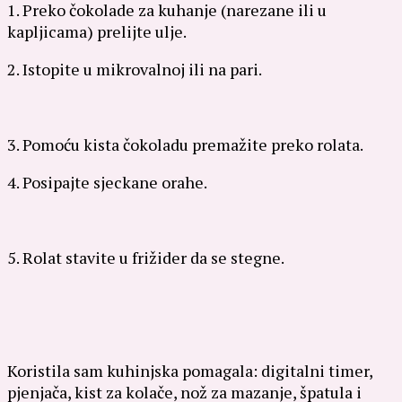
1. Preko čokolade za kuhanje (narezane ili u
kapljicama) prelijte ulje.
2. Istopite u mikrovalnoj ili na pari.
3. Pomoću kista čokoladu premažite preko rolata.
4. Posipajte sjeckane orahe.
5. Rolat stavite u frižider da se stegne.
Koristila sam kuhinjska pomagala: digitalni timer,
pjenjača, kist za kolače, nož za mazanje, špatula i