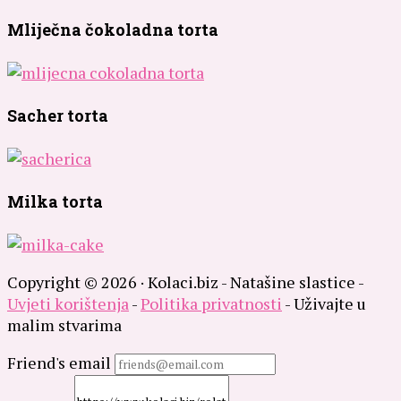
Mliječna čokoladna torta
Sacher torta
Milka torta
Copyright © 2026 · Kolaci.biz - Natašine slastice -
Uvjeti korištenja
-
Politika privatnosti
- Uživajte u
malim stvarima
Friend's email