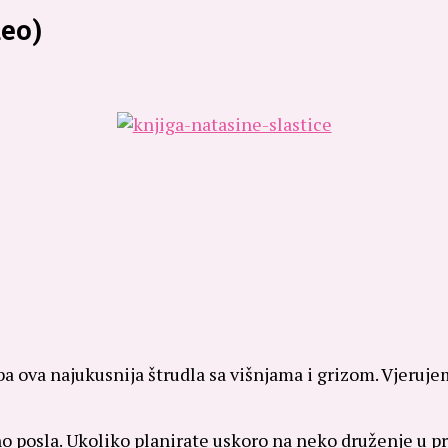
deo)
oba ova najukusnija štrudla sa višnjama i grizom.
Vjerujem
posla. Ukoliko planirate uskoro na neko druženje u priro