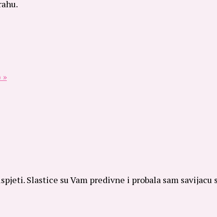
rahu.
 »
 uspjeti. Slastice su Vam predivne i probala sam savijacu 