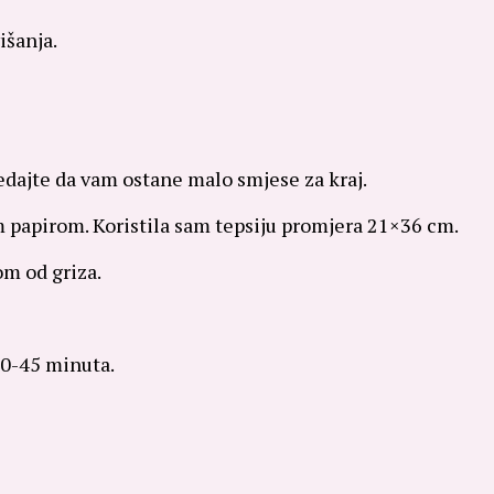
išanja.
ledajte da vam ostane malo smjese za kraj.
im papirom. Koristila sam tepsiju promjera 21×36 cm.
m od griza.
40-45 minuta.