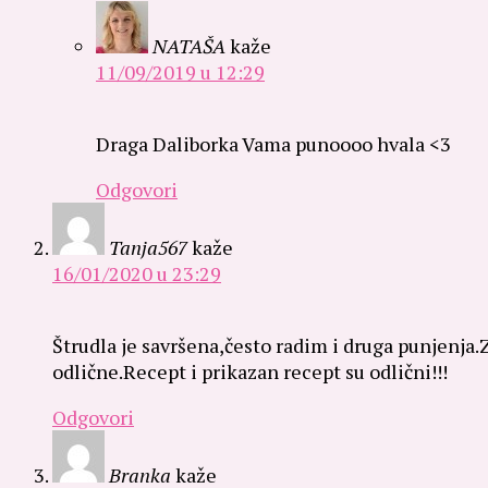
NATAŠA
kaže
11/09/2019 u 12:29
Draga Daliborka Vama punoooo hvala <3
Odgovori
Tanja567
kaže
16/01/2020 u 23:29
Štrudla je savršena,često radim i druga punjenja
odlične.Recept i prikazan recept su odlični!!!
Odgovori
Branka
kaže