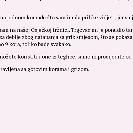
na jednom komadu što sam imala prilike vidjeti, jer su je
 sam na našoj Osječkoj tržnici. Trgovac mi je ponudio tan
za deblje zbog natapanja sa griz smjesom, što se pokaza
bno 9 kora, toliko bude svakako.
žete koristiti i one iz teglice, samo ih procijedite od
o pravljena sa gotovim korama i grizom.