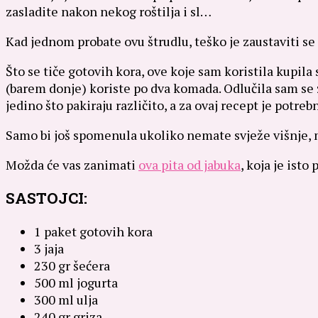
zasladite nakon nekog roštilja i sl…
Kad jednom probate ovu štrudlu, teško je zaustaviti se 
Što se tiče gotovih kora, ove koje sam koristila kupila
(barem donje) koriste po dva komada. Odlučila sam se 
jedino što pakiraju različito, a za ovaj recept je potre
Samo bi još spomenula ukoliko nemate svježe višnje, mo
Možda će vas zanimati
ova pita od jabuka
, koja je ist
SASTOJCI:
1 paket gotovih kora
3 jaja
230 gr šećera
500 ml jogurta
300 ml ulja
240 gr griza