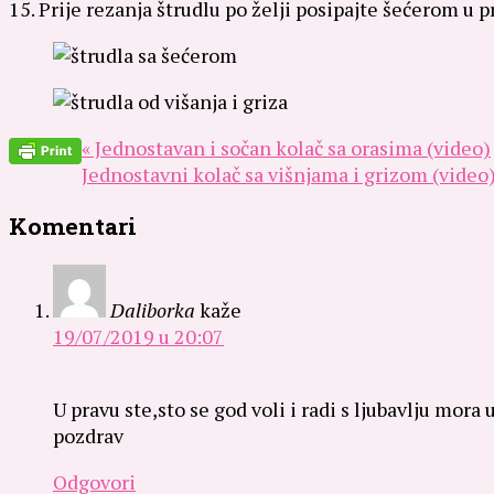
15. Prije rezanja štrudlu po želji posipajte šećerom u p
« Jednostavan i sočan kolač sa orasima (video)
Jednostavni kolač sa višnjama i grizom (video)
Komentari
Daliborka
kaže
19/07/2019 u 20:07
U pravu ste,sto se god voli i radi s ljubavlju mora
pozdrav
Odgovori