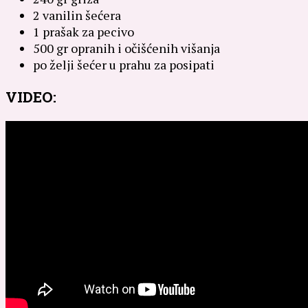
2 vanilin šećera
1 prašak za pecivo
500 gr opranih i očišćenih višanja
po želji šećer u prahu za posipati
VIDEO: