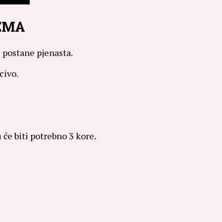
EMA
e postane pjenasta.
civo.
u će biti potrebno 3 kore.