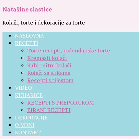
Natašine slastice
Kolači, torte i dekoracije za torte
NASLOVNA
RECEPTI
Torte recepti, rođendanske torte
Kremasti kolači
Suhi i sitni kolači
Kolači sa slikama
Recepti s tijestom
VIDEO
KUHARICE
RECEPTI S PREPORUKOM
BIRANI RECEPTI
DEKORACIJE
O MENI
KONTAKT