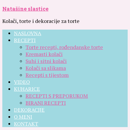
Natašine slastice
Kolači, torte i dekoracije za torte
NASLOVNA
RECEPTI
Torte recepti, rođendanske torte
Kremasti kolači
Suhi i sitni kolači
Kolači sa slikama
Recepti s tijestom
VIDEO
KUHARICE
RECEPTI S PREPORUKOM
BIRANI RECEPTI
DEKORACIJE
O MENI
KONTAKT