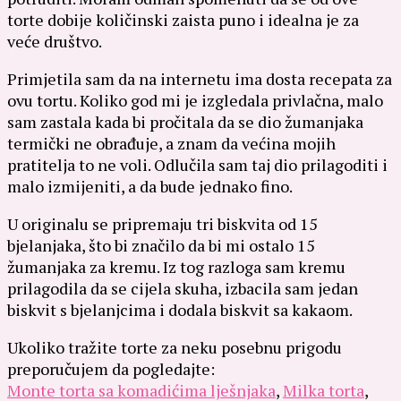
torte dobije količinski zaista puno i idealna je za
veće društvo.
Primjetila sam da na internetu ima dosta recepata za
ovu tortu. Koliko god mi je izgledala privlačna, malo
sam zastala kada bi pročitala da se dio žumanjaka
termički ne obrađuje, a znam da većina mojih
pratitelja to ne voli. Odlučila sam taj dio prilagoditi i
malo izmijeniti, a da bude jednako fino.
U originalu se pripremaju tri biskvita od 15
bjelanjaka, što bi značilo da bi mi ostalo 15
žumanjaka za kremu. Iz tog razloga sam kremu
prilagodila da se cijela skuha, izbacila sam jedan
biskvit s bjelanjcima i dodala biskvit sa kakaom.
Ukoliko tražite torte za neku posebnu prigodu
preporučujem da pogledajte:
Monte torta sa komadićima lješnjaka
,
Milka torta
,