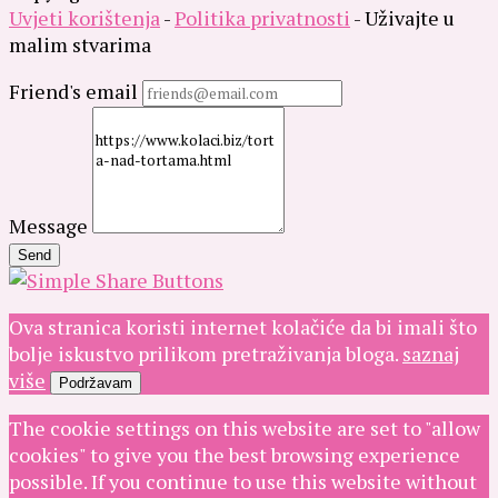
Uvjeti korištenja
-
Politika privatnosti
- Uživajte u
malim stvarima
Friend's email
Message
Send
Ova stranica koristi internet kolačiće da bi imali što
bolje iskustvo prilikom pretraživanja bloga.
saznaj
više
Podržavam
The cookie settings on this website are set to "allow
cookies" to give you the best browsing experience
possible. If you continue to use this website without