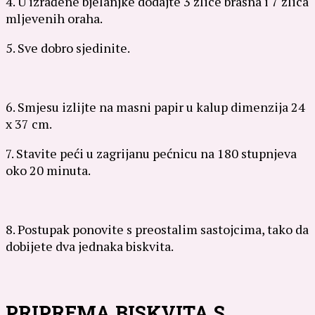
4. U izrađene bjelanjke dodajte 3 žlice brašna i 7 žlica
mljevenih oraha.
5. Sve dobro sjedinite.
6. Smjesu izlijte na masni papir u kalup dimenzija 24
x 37 cm.
7. Stavite peći u zagrijanu pećnicu na 180 stupnjeva
oko 20 minuta.
8. Postupak ponovite s preostalim sastojcima, tako da
dobijete dva jednaka biskvita.
PRIPREMA BISKVITA S