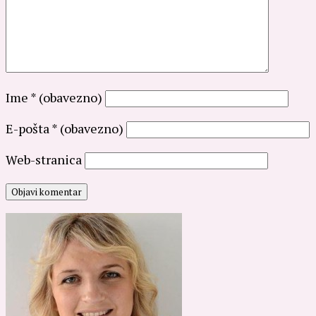
Ime
* (obavezno)
E-pošta
* (obavezno)
Web-stranica