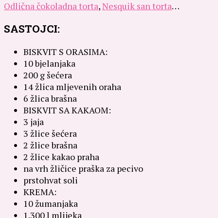
Odlična čokoladna torta
,
Nesquik san torta
…
SASTOJCI:
BISKVIT S ORASIMA:
10 bjelanjaka
200 g šećera
14 žlica mljevenih oraha
6 žlica brašna
BISKVIT SA KAKAOM:
3 jaja
3 žlice šećera
2 žlice brašna
2 žlice kakao praha
na vrh žličice praška za pecivo
prstohvat soli
KREMA:
10 žumanjaka
1.300 l mlijeka