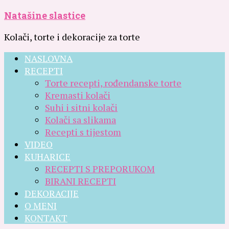
Natašine slastice
Kolači, torte i dekoracije za torte
NASLOVNA
RECEPTI
Torte recepti, rođendanske torte
Kremasti kolači
Suhi i sitni kolači
Kolači sa slikama
Recepti s tijestom
VIDEO
KUHARICE
RECEPTI S PREPORUKOM
BIRANI RECEPTI
DEKORACIJE
O MENI
KONTAKT