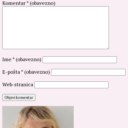
Komentar
* (obavezno)
Ime
* (obavezno)
E-pošta
* (obavezno)
Web-stranica