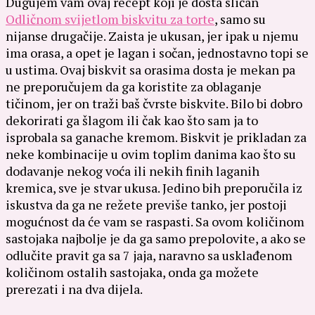
Dugujem vam ovaj recept koji je dosta sličan
Odličnom svijetlom biskvitu za torte
, samo su
nijanse drugačije. Zaista je ukusan, jer ipak u njemu
ima orasa, a opet je lagan i sočan, jednostavno topi se
u ustima. Ovaj biskvit sa orasima dosta je mekan pa
ne preporučujem da ga koristite za oblaganje
tičinom, jer on traži baš čvrste biskvite. Bilo bi dobro
dekorirati ga šlagom ili čak kao što sam ja to
isprobala sa ganache kremom. Biskvit je prikladan za
neke kombinacije u ovim toplim danima kao što su
dodavanje nekog voća ili nekih finih laganih
kremica, sve je stvar ukusa. Jedino bih preporučila iz
iskustva da ga ne režete previše tanko, jer postoji
mogućnost da će vam se raspasti. Sa ovom količinom
sastojaka najbolje je da ga samo prepolovite, a ako se
odlučite pravit ga sa 7 jaja, naravno sa usklađenom
količinom ostalih sastojaka, onda ga možete
prerezati i na dva dijela.