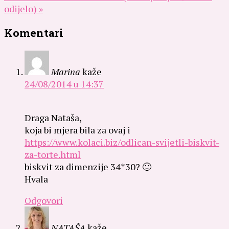
odijelo) »
Komentari
Marina
kaže
24/08/2014 u 14:37
Draga Nataša,
koja bi mjera bila za ovaj i
https://www.kolaci.biz/odlican-svijetli-biskvit-
za-torte.html
biskvit za dimenzije 34*30? 🙂
Hvala
Odgovori
NATAŠA
kaže