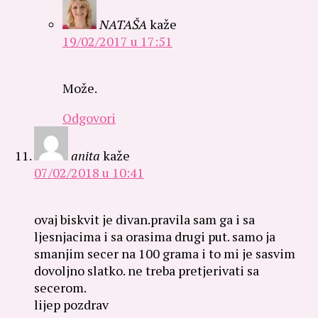
NATAŠA
kaže
19/02/2017 u 17:51
Može.
Odgovori
anita
kaže
07/02/2018 u 10:41
ovaj biskvit je divan.pravila sam ga i sa
ljesnjacima i sa orasima drugi put. samo ja
smanjim secer na 100 grama i to mi je sasvim
dovoljno slatko. ne treba pretjerivati sa
secerom.
lijep pozdrav