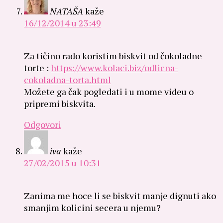
NATAŠA
kaže
16/12/2014 u 23:49
Za tičino rado koristim biskvit od čokoladne
torte :
https://www.kolaci.biz/odlicna-
cokoladna-torta.html
Možete ga čak pogledati i u mome videu o
pripremi biskvita.
Odgovori
iva
kaže
27/02/2015 u 10:31
Zanima me hoce li se biskvit manje dignuti ako
smanjim kolicini secera u njemu?