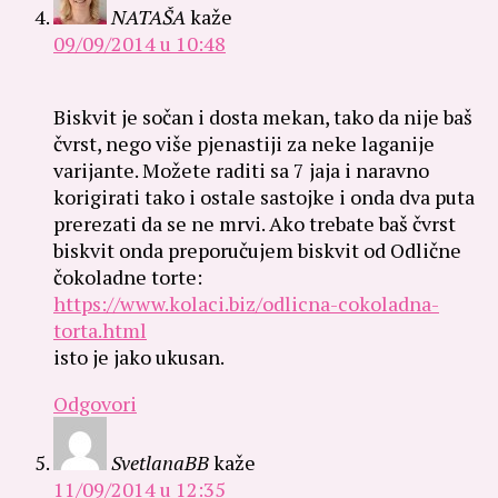
NATAŠA
kaže
09/09/2014 u 10:48
Biskvit je sočan i dosta mekan, tako da nije baš
čvrst, nego više pjenastiji za neke laganije
varijante. Možete raditi sa 7 jaja i naravno
korigirati tako i ostale sastojke i onda dva puta
prerezati da se ne mrvi. Ako trebate baš čvrst
biskvit onda preporučujem biskvit od Odlične
čokoladne torte:
https://www.kolaci.biz/odlicna-cokoladna-
torta.html
isto je jako ukusan.
Odgovori
SvetlanaBB
kaže
11/09/2014 u 12:35