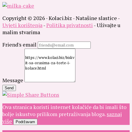
Copyright © 2026 · Kolaci.biz - Natašine slastice -
Uvjeti korištenja
-
Politika privatnosti
- Uživajte u
malim stvarima
Friend's email
Message
Send
Ova stranica koristi internet kolačiće da bi imali što
bolje iskustvo prilikom pretraživanja bloga.
saznaj
više
Podržavam