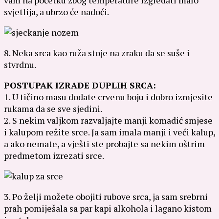
svjetlija, a ubrzo će nadoći.
8. Neka srca kao ruža stoje na zraku da se suše i
stvrdnu.
POSTUPAK IZRADE DUPLIH SRCA:
1. U tičino masu dodate crvenu boju i dobro izmjesite
rukama da se sve sjedini.
2. S nekim valjkom razvaljajte manji komadić smjese
i kalupom režite srce. Ja sam imala manji i veći kalup,
a ako nemate, a vješti ste probajte sa nekim oštrim
predmetom izrezati srce.
3. Po želji možete obojiti rubove srca, ja sam srebrni
prah pomiješala sa par kapi alkohola i lagano kistom