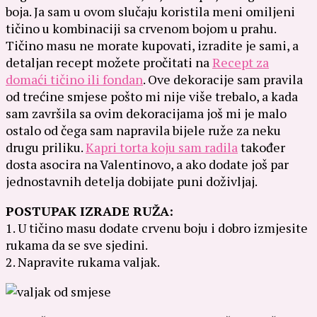
boja. Ja sam u ovom slučaju koristila meni omiljeni
tičino u kombinaciji sa crvenom bojom u prahu.
Tičino masu ne morate kupovati, izradite je sami, a
detaljan recept možete pročitati na
Recept za
domaći tičino ili fondan
. Ove dekoracije sam pravila
od trećine smjese pošto mi nije više trebalo, a kada
sam završila sa ovim dekoracijama još mi je malo
ostalo od čega sam napravila bijele ruže za neku
drugu priliku.
Kapri torta koju sam radila
također
dosta asocira na Valentinovo, a ako dodate još par
jednostavnih detelja dobijate puni doživljaj.
POSTUPAK IZRADE RUŽA:
1. U tičino masu dodate crvenu boju i dobro izmjesite
rukama da se sve sjedini.
2. Napravite rukama valjak.