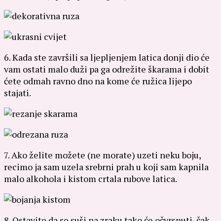
6. Kada ste završili sa ljepljenjem latica donji dio će
vam ostati malo duži pa ga odrežite škarama i dobit
ćete odmah ravno dno na kome će ružica lijepo
stajati.
7. Ako želite možete (ne morate) uzeti neku boju,
recimo ja sam uzela srebrni prah u koji sam kapnila
malo alkohola i kistom crtala rubove latica.
8. Ostavite da se suši na zraku tako će očvrsnuti, čak