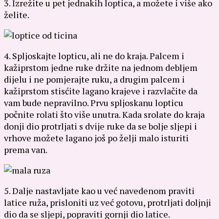
3. Izrežite u pet jednakih loptica, a možete i više ako
želite.
4. Spljoskajte lopticu, ali ne do kraja. Palcem i
kažiprstom jedne ruke držite na jednom debljem
dijelu i ne pomjerajte ruku, a drugim palcem i
kažiprstom stisćite lagano krajeve i razvlačite da
vam bude nepravilno. Prvu spljoskanu lopticu
počnite rolati što više unutra. Kada srolate do kraja
donji dio protrljati s dvije ruke da se bolje sljepi i
vrhove možete lagano još po želji malo isturiti
prema van.
5. Dalje nastavljate kao u već navedenom praviti
latice ruža, prisloniti uz već gotovu, protrljati doljnji
dio da se sljepi, popraviti gornji dio latice.