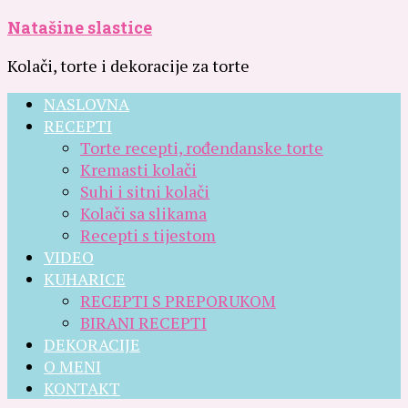
Natašine slastice
Kolači, torte i dekoracije za torte
NASLOVNA
RECEPTI
Torte recepti, rođendanske torte
Kremasti kolači
Suhi i sitni kolači
Kolači sa slikama
Recepti s tijestom
VIDEO
KUHARICE
RECEPTI S PREPORUKOM
BIRANI RECEPTI
DEKORACIJE
O MENI
KONTAKT