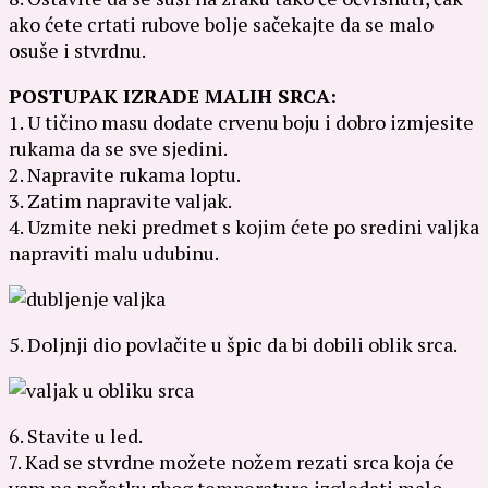
ako ćete crtati rubove bolje sačekajte da se malo
osuše i stvrdnu.
POSTUPAK IZRADE MALIH SRCA:
1. U tičino masu dodate crvenu boju i dobro izmjesite
rukama da se sve sjedini.
2. Napravite rukama loptu.
3. Zatim napravite valjak.
4. Uzmite neki predmet s kojim ćete po sredini valjka
napraviti malu udubinu.
5. Doljnji dio povlačite u špic da bi dobili oblik srca.
6. Stavite u led.
7. Kad se stvrdne možete nožem rezati srca koja će
vam na početku zbog temperature izgledati malo