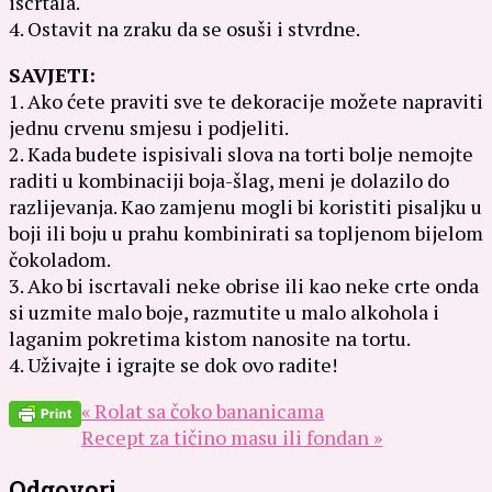
iscrtala.
4. Ostavit na zraku da se osuši i stvrdne.
SAVJETI:
1. Ako ćete praviti sve te dekoracije možete napraviti
jednu crvenu smjesu i podjeliti.
2. Kada budete ispisivali slova na torti bolje nemojte
raditi u kombinaciji boja-šlag, meni je dolazilo do
razlijevanja. Kao zamjenu mogli bi koristiti pisaljku u
boji ili boju u prahu kombinirati sa topljenom bijelom
čokoladom.
3. Ako bi iscrtavali neke obrise ili kao neke crte onda
si uzmite malo boje, razmutite u malo alkohola i
laganim pokretima kistom nanosite na tortu.
4. Uživajte i igrajte se dok ovo radite!
« Rolat sa čoko bananicama
Recept za tičino masu ili fondan »
Odgovori