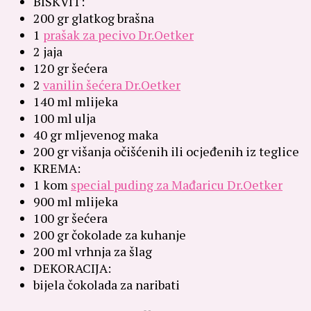
BISKVIT:
200 gr glatkog brašna
1
prašak za pecivo Dr.Oetker
2 jaja
120 gr šećera
2
vanilin šećera Dr.Oetker
140 ml mlijeka
100 ml ulja
40 gr mljevenog maka
200 gr višanja očišćenih ili ocjeđenih iz teglice
KREMA:
1 kom
special puding za Mađaricu Dr.Oetker
900 ml mlijeka
100 gr šećera
200 gr čokolade za kuhanje
200 ml vrhnja za šlag
DEKORACIJA:
bijela čokolada za naribati