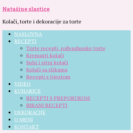
Natašine slastice
Kolači, torte i dekoracije za torte
NASLOVNA
RECEPTI
Torte recepti, rođendanske torte
Kremasti kolači
Suhi i sitni kolači
Kolači sa slikama
Recepti s tijestom
VIDEO
KUHARICE
RECEPTI S PREPORUKOM
BIRANI RECEPTI
DEKORACIJE
O MENI
KONTAKT