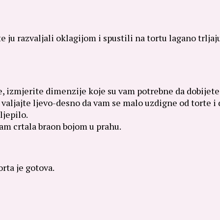
te ju razvaljali oklagijom i spustili na tortu lagano trlja
te, izmjerite dimenzije koje su vam potrebne da dobijete j
ljajte ljevo-desno da vam se malo uzdigne od torte i do
ljepilo.
sam crtala braon bojom u prahu.
orta je gotova.