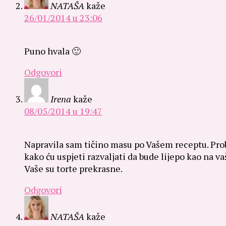
NATAŠA
kaže
26/01/2014 u 23:06
Puno hvala 🙂
Odgovori
Irena
kaže
08/05/2014 u 19:47
Napravila sam tičino masu po Vašem receptu. Prob
kako ću uspjeti razvaljati da bude lijepo kao na vaš
Vaše su torte prekrasne.
Odgovori
NATAŠA
kaže