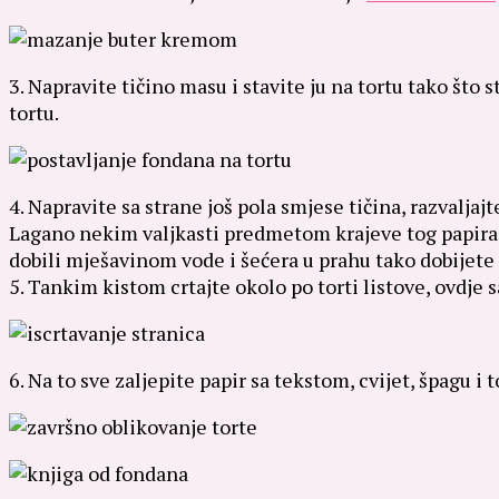
3. Napravite tičino masu i stavite ju na tortu tako što s
tortu.
4. Napravite sa strane još pola smjese tičina, razvaljaj
Lagano nekim valjkasti predmetom krajeve tog papira va
dobili mješavinom vode i šećera u prahu tako dobijete 
5. Tankim kistom crtajte okolo po torti listove, ovdje 
6. Na to sve zaljepite papir sa tekstom, cvijet, špagu i t