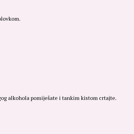
 olovkom.
ugog alkohola pomiješate i tankim kistom crtajte.