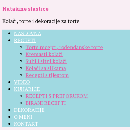
Natašine slastice
Kolači, torte i dekoracije za torte
NASLOVNA
RECEPTI
Torte recepti, rođendanske torte
Kremasti kolači
Suhi i sitni kolači
Kolači sa slikama
Recepti s tijestom
VIDEO
KUHARICE
RECEPTI S PREPORUKOM
BIRANI RECEPTI
DEKORACIJE
O MENI
KONTAKT