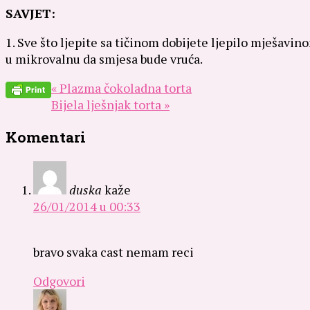
SAVJET:
1. Sve što ljepite sa tičinom dobijete ljepilo mješavi
u mikrovalnu da smjesa bude vruća.
« Plazma čokoladna torta
Bijela lješnjak torta »
Komentari
duska
kaže
26/01/2014 u 00:33
bravo svaka cast nemam reci
Odgovori