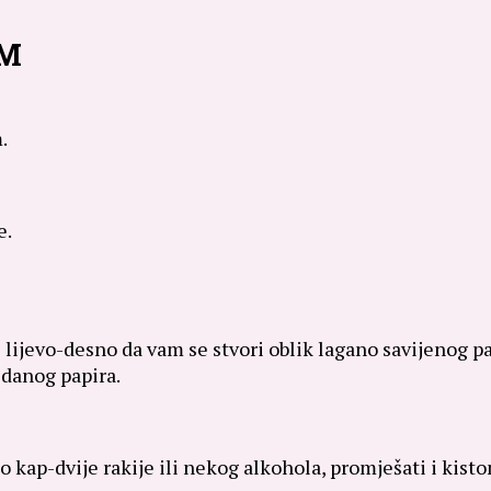
OM
.
e.
lijevo-desno da vam se stvori oblik lagano savijenog pap
idanog papira.
 to kap-dvije rakije ili nekog alkohola, promješati i kis