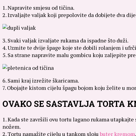
1. Napravite smjesu od tičina.
2. Izvaljajte valjak koji prepolovite da dobijete dva dije
3. Svaki valjak izvaljate rukama da ispadne što duži.
4. Uzmite te dvije špage koje ste dobili rolanjem i ufrči
5. Sa strane napravite malu gombicu koju zaljepite pr
6. Sami kraj izrežite škaricama.
7. Obojajte kistom cijelu špagu bojom koju želite u mom
OVAKO SE SASTAVLJA TORTA K
1. Kada ste završili ovu tortu lagano rukama utapkajte 
nožem.
2. Tortu namažite cijelu u tankom sloju
buter kremom