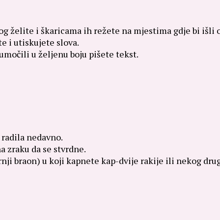
vog želite i škaricama ih režete na mjestima gdje bi išli
te i utiskujete slova.
umočili u željenu boju pišete tekst.
 radila nedavno.
na zraku da se stvrdne.
nji braon) u koji kapnete kap-dvije rakije ili nekog dr