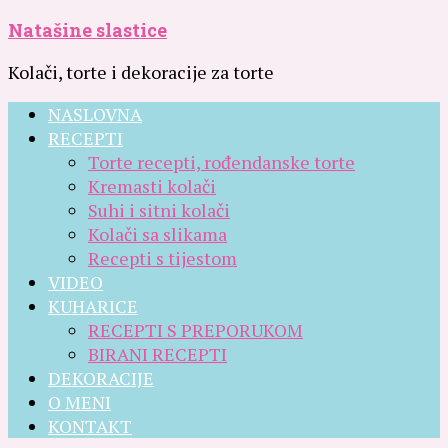
Natašine slastice
Kolači, torte i dekoracije za torte
NASLOVNA
RECEPTI
Torte recepti, rođendanske torte
Kremasti kolači
Suhi i sitni kolači
Kolači sa slikama
Recepti s tijestom
VIDEO
KUHARICE
RECEPTI S PREPORUKOM
BIRANI RECEPTI
DEKORACIJE
O MENI
KONTAKT