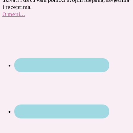
i receptima.
O meni…