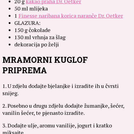
20 g
kakao praha Dr. Oetker
50 ml mlijeka
1
Finesse naribana korica naranče Dr. Oetker
GLAZURA:
150 g čokolade
130 ml vrhnja za šlag
dekoracija po želji
MRAMORNI KUGLOF
PRIPREMA
1. U zdjelu dodajte bjelanjke i izradite ih u čvrsti
snijeg.
2. Posebno u drugu zdjelu dodajte žumanjke, šećer,
vanilin šećer, te pjenasto izradite.
3. Dodajte ulje, aromu vanilije, jogurt i kratko
miksajte.