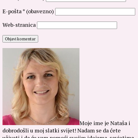
E-pošta
* (obavezno)
Web-stranica
Moje ime je Nataša i
dobrodošli u moj slatki svijet! Nadam se da ćete
uživati i da ću vam pomoći svojim idejama, savjetima