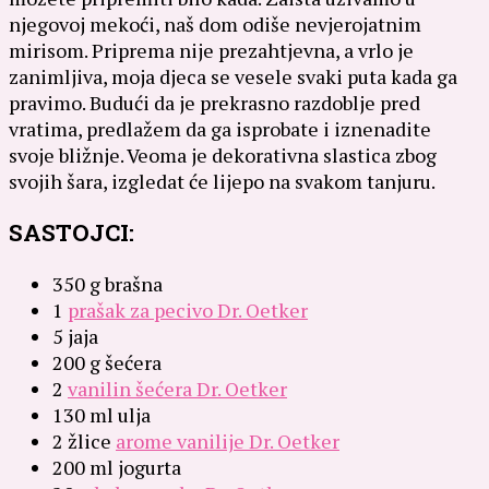
njegovoj mekoći, naš dom odiše nevjerojatnim
mirisom. Priprema nije prezahtjevna, a vrlo je
zanimljiva, moja djeca se vesele svaki puta kada ga
pravimo. Budući da je prekrasno razdoblje pred
vratima, predlažem da ga isprobate i iznenadite
svoje bližnje. Veoma je dekorativna slastica zbog
svojih šara, izgledat će lijepo na svakom tanjuru.
SASTOJCI:
350 g brašna
1
prašak za pecivo Dr. Oetker
5 jaja
200 g šećera
2
vanilin šećera Dr. Oetker
130 ml ulja
2 žlice
arome vanilije Dr. Oetker
200 ml jogurta