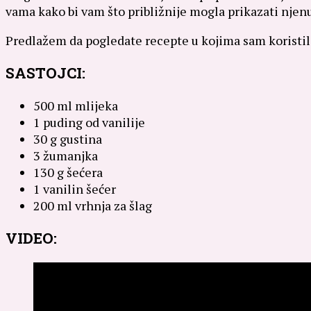
vama kako bi vam što približnije mogla prikazati njen
Predlažem da pogledate recepte u kojima sam koristi
SASTOJCI:
500 ml mlijeka
1 puding od vanilije
30 g gustina
3 žumanjka
130 g šećera
1 vanilin šećer
200 ml vrhnja za šlag
VIDEO: