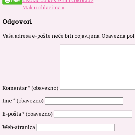
Mak u oblacima »
Odgovori
Vaša adresa e-pošte neće biti objavljena.
Obavezna pol
Komentar
* (obavezno)
Ime
* (obavezno)
E-pošta
* (obavezno)
Web-stranica