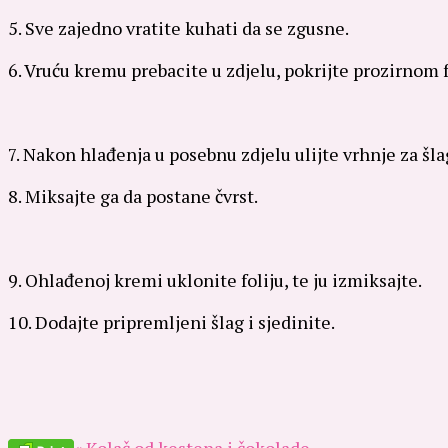
5. Sve zajedno vratite kuhati da se zgusne.
6. Vruću kremu prebacite u zdjelu, pokrijte prozirnom f
7. Nakon hlađenja u posebnu zdjelu ulijte vrhnje za šla
8. Miksajte ga da postane čvrst.
9. Ohlađenoj kremi uklonite foliju, te ju izmiksajte.
10. Dodajte pripremljeni šlag i sjedinite.
« Kolač od kestena i čokolade