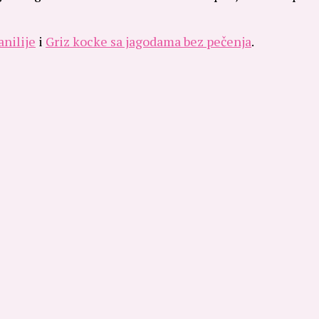
nilije
i
Griz kocke sa jagodama bez pečenja
.