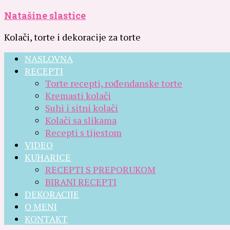
Natašine slastice
Kolači, torte i dekoracije za torte
NASLOVNA
RECEPTI
Torte recepti, rođendanske torte
Kremasti kolači
Suhi i sitni kolači
Kolači sa slikama
Recepti s tijestom
VIDEO
KUHARICE
RECEPTI S PREPORUKOM
BIRANI RECEPTI
DEKORACIJE
O MENI
KONTAKT