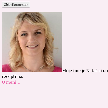
Moje ime je Nataša i do
receptima.
O meni…