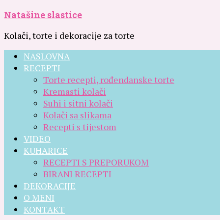
Natašine slastice
Kolači, torte i dekoracije za torte
NASLOVNA
RECEPTI
Torte recepti, rođendanske torte
Kremasti kolači
Suhi i sitni kolači
Kolači sa slikama
Recepti s tijestom
VIDEO
KUHARICE
RECEPTI S PREPORUKOM
BIRANI RECEPTI
DEKORACIJE
O MENI
KONTAKT