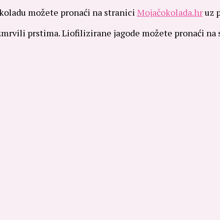
Čokoladu možete pronaći na stranici
Mojačokolada.hr
uz 
zmrvili prstima. Liofilizirane jagode možete pronaći na 