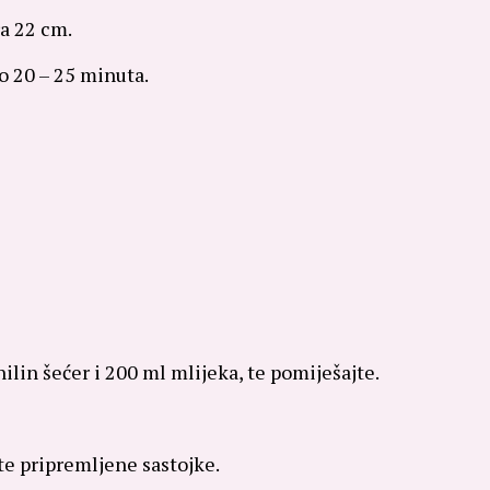
a 22 cm.
o 20 – 25 minuta.
nilin šećer i 200 ml mlijeka, te pomiješajte.
jte pripremljene sastojke.