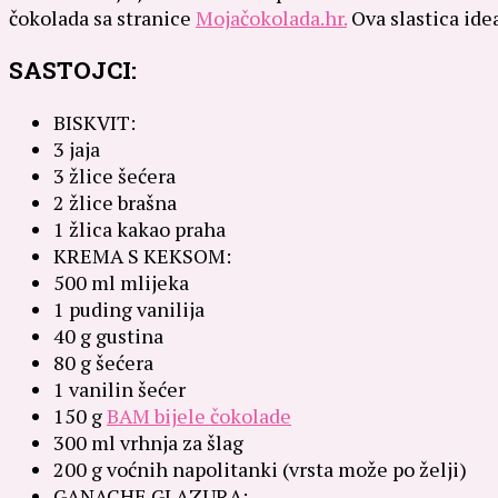
čokolada sa stranice
Mojačokolada.hr.
Ova slastica idea
SASTOJCI:
BISKVIT:
3 jaja
3 žlice šećera
2 žlice brašna
1 žlica kakao praha
KREMA S KEKSOM:
500 ml mlijeka
1 puding vanilija
40 g gustina
80 g šećera
1 vanilin šećer
150 g
BAM bijele čokolade
300 ml vrhnja za šlag
200 g voćnih napolitanki (vrsta može po želji)
GANACHE GLAZURA: