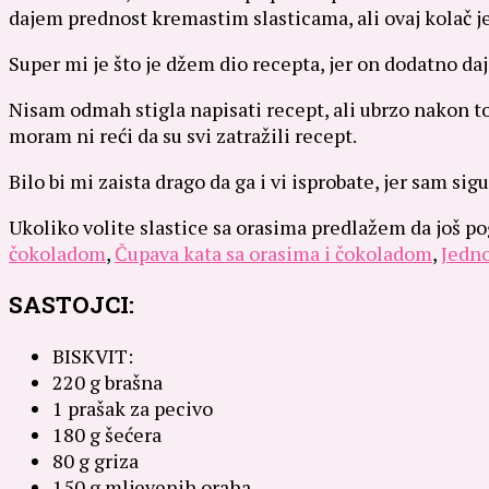
dajem prednost kremastim slasticama, ali ovaj kolač je 
Super mi je što je džem dio recepta, jer on dodatno da
Nisam odmah stigla napisati recept, ali ubrzo nakon tog
moram ni reći da su svi zatražili recept.
Bilo bi mi zaista drago da ga i vi isprobate, jer sam sig
Ukoliko volite slastice sa orasima predlažem da još po
čokoladom
,
Čupava kata sa orasima i čokoladom
,
Jedno
SASTOJCI:
BISKVIT:
220 g brašna
1 prašak za pecivo
180 g šećera
80 g griza
150 g mljevenih oraha