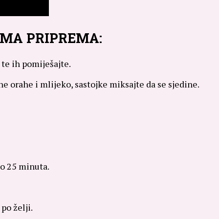
IMA PRIPREMA:
 te ih pomiješajte.
ne orahe i mlijeko, sastojke miksajte da se sjedine.
ko 25 minuta.
po želji.