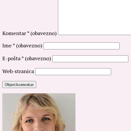
Komentar
* (obavezno)
Ime
* (obavezno)
E-pošta
* (obavezno)
Web-stranica