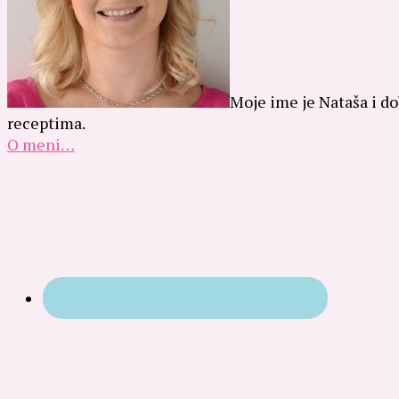
Moje ime je Nataša i do
receptima.
O meni…