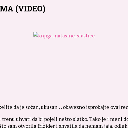
IMA (VIDEO)
želite da je sočan, ukusan… obavezno isprobajte ovaj rec
 trenu uhvati da bi pojeli nešto slatko. Tako je i meni 
to sam otvorila frižider i shvatila da nemam jaja, odluka