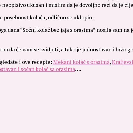
neopisivo ukusan i mislim da je dovoljno reći da je cije
je posebnost kolaču, odlično se uklopio.
a dana “Sočni kolač bez jaja s orasima” nosila sam na je
urna da će vam se svidjeti, a tako je jednostavan i brzo go
gledate i ove recepte:
Mekani kolač s orasima
,
Kraljevs
stavan i sočan kolač sa orasima
….