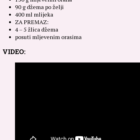
90 g džema po želji
400 ml mlijeka
ZA PREMAZ:
4 – 5 žlica džema
posuti mljevenim orasima
VIDEO: