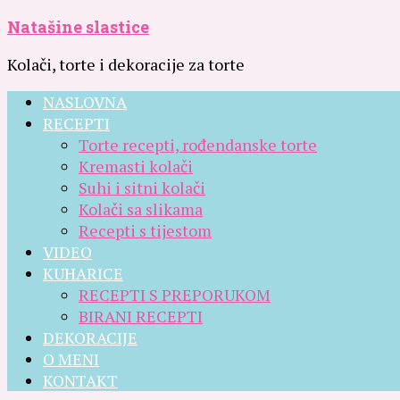
Natašine slastice
Kolači, torte i dekoracije za torte
NASLOVNA
RECEPTI
Torte recepti, rođendanske torte
Kremasti kolači
Suhi i sitni kolači
Kolači sa slikama
Recepti s tijestom
VIDEO
KUHARICE
RECEPTI S PREPORUKOM
BIRANI RECEPTI
DEKORACIJE
O MENI
KONTAKT