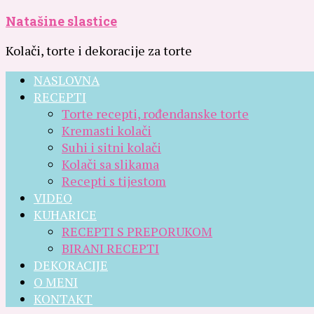
Natašine slastice
Kolači, torte i dekoracije za torte
NASLOVNA
RECEPTI
Torte recepti, rođendanske torte
Kremasti kolači
Suhi i sitni kolači
Kolači sa slikama
Recepti s tijestom
VIDEO
KUHARICE
RECEPTI S PREPORUKOM
BIRANI RECEPTI
DEKORACIJE
O MENI
KONTAKT