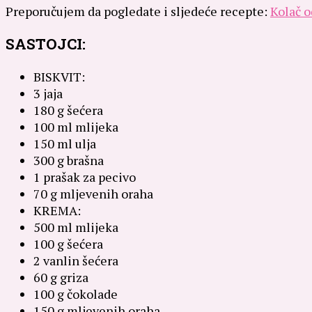
Preporučujem da pogledate i sljedeće recepte:
Kolač o
SASTOJCI:
BISKVIT:
3 jaja
180 g šećera
100 ml mlijeka
150 ml ulja
300 g brašna
1 prašak za pecivo
70 g mljevenih oraha
KREMA:
500 ml mlijeka
100 g šećera
2 vanlin šećera
60 g griza
100 g čokolade
150 g mljevenih oraha