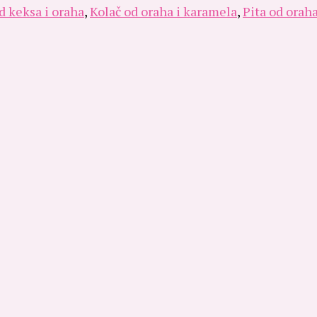
d keksa i oraha
,
Kolač od oraha i karamela
,
Pita od orah