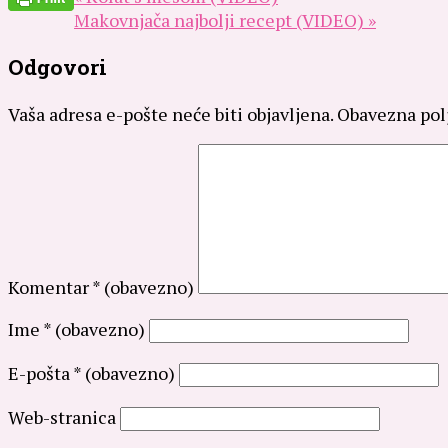
Makovnjača najbolji recept (VIDEO) »
Odgovori
Vaša adresa e-pošte neće biti objavljena.
Obavezna pol
Komentar
* (obavezno)
Ime
* (obavezno)
E-pošta
* (obavezno)
Web-stranica