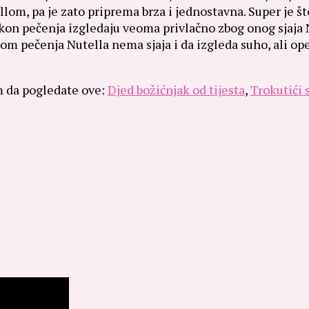
llom, pa je zato priprema brza i jednostavna. Super je š
on pečenja izgledaju veoma privlačno zbog onog sjaja Nut
om pečenja Nutella nema sjaja i da izgleda suho, ali op
m da pogledate ove:
Djed božićnjak od tijesta
,
Trokutići 