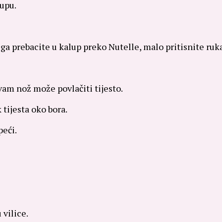
lupu.
 te ga prebacite u kalup preko Nutelle, malo pritisnite ru
 vam nož može povlačiti tijesto.
 tijesta oko bora.
peći.
vilice.