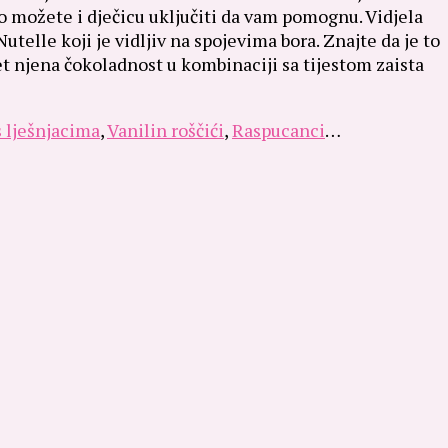
to možete i dječicu uključiti da vam pomognu. Vidjela
elle koji je vidljiv na spojevima bora. Znajte da je to
et njena čokoladnost u kombinaciji sa tijestom zaista
s lješnjacima
,
Vanilin roščići
,
Raspucanci
…