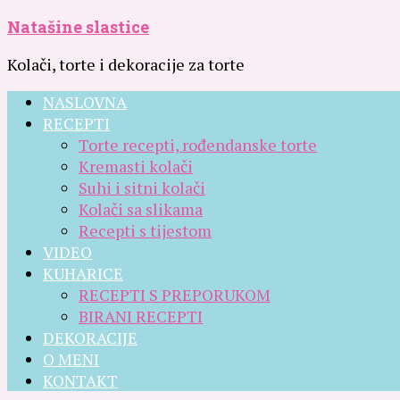
Natašine slastice
Kolači, torte i dekoracije za torte
NASLOVNA
RECEPTI
Torte recepti, rođendanske torte
Kremasti kolači
Suhi i sitni kolači
Kolači sa slikama
Recepti s tijestom
VIDEO
KUHARICE
RECEPTI S PREPORUKOM
BIRANI RECEPTI
DEKORACIJE
O MENI
KONTAKT