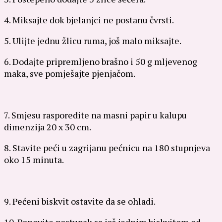
4. Miksajte dok bjelanjci ne postanu čvrsti.
5. Ulijte jednu žlicu ruma, još malo miksajte.
6. Dodajte pripremljeno brašno i 50 g mljevenog
maka, sve pomješajte pjenjačom.
7. Smjesu rasporedite na masni papir u kalupu
dimenzija 20 x 30 cm.
8. Stavite peći u zagrijanu pećnicu na 180 stupnjeva
oko 15 minuta.
9. Pećeni biskvit ostavite da se ohladi.
10. Ponovite postupak sa još jednim biskvitom od