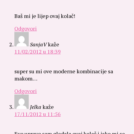
Baš mi je lijep ovaj kolač!
Odgovori
SanjaV
kaže
11/02/2012 u 18:39
super su mi ove moderne kombinacije sa
makom…
Odgovori
Jelka
kaže
17/11/2012 u 11:56
Evo upravo sam gledala ovaj kolač i jako mi se