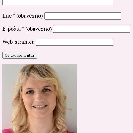
Ime
* (obavezno)
E-pošta
* (obavezno)
Web-stranica