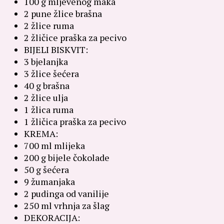
100 g mljevenog maka
2 pune žlice brašna
2 žlice ruma
2 žličice praška za pecivo
BIJELI BISKVIT:
3 bjelanjka
3 žlice šećera
40 g brašna
2 žlice ulja
1 žlica ruma
1 žličica praška za pecivo
KREMA:
700 ml mlijeka
200 g bijele čokolade
50 g šećera
9 žumanjaka
2 pudinga od vanilije
250 ml vrhnja za šlag
DEKORACIJA: