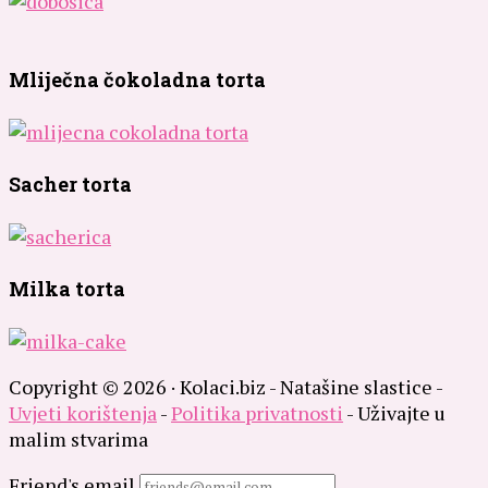
Mliječna čokoladna torta
Sacher torta
Milka torta
Copyright © 2026 · Kolaci.biz - Natašine slastice -
Uvjeti korištenja
-
Politika privatnosti
- Uživajte u
malim stvarima
Friend's email