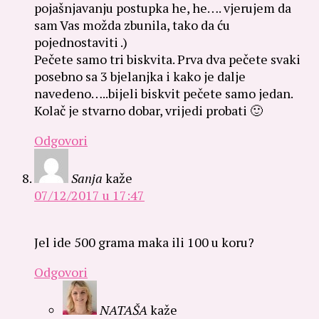
pojašnjavanju postupka he, he…. vjerujem da
sam Vas možda zbunila, tako da ću
pojednostaviti .)
Pečete samo tri biskvita. Prva dva pečete svaki
posebno sa 3 bjelanjka i kako je dalje
navedeno…..bijeli biskvit pečete samo jedan.
Kolač je stvarno dobar, vrijedi probati 🙂
Odgovori
Sanja
kaže
07/12/2017 u 17:47
Jel ide 500 grama maka ili 100 u koru?
Odgovori
NATAŠA
kaže