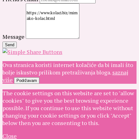
Message
Send
Ova stranica koristi internet kolačiće da bi imali što
bolje iskustvo prilikom pretraživanja bloga.
saznaj
više
Podržavam
The cookie settings on this website are set to "allow
cookies" to give you the best browsing experience
possible. If you continue to use this website without
changing your cookie settings or you click "Accept"
below then you are consenting to this.
Close