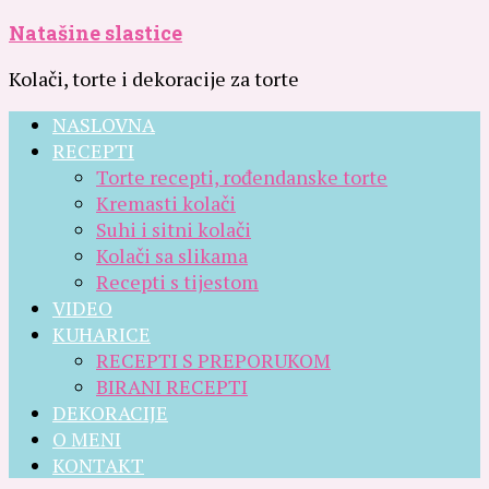
Natašine slastice
Kolači, torte i dekoracije za torte
NASLOVNA
RECEPTI
Torte recepti, rođendanske torte
Kremasti kolači
Suhi i sitni kolači
Kolači sa slikama
Recepti s tijestom
VIDEO
KUHARICE
RECEPTI S PREPORUKOM
BIRANI RECEPTI
DEKORACIJE
O MENI
KONTAKT