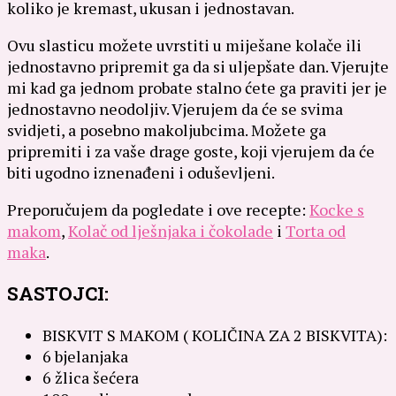
koliko je kremast, ukusan i jednostavan.
Ovu slasticu možete uvrstiti u miješane kolače ili
jednostavno pripremit ga da si uljepšate dan. Vjerujte
mi kad ga jednom probate stalno ćete ga praviti jer je
jednostavno neodoljiv. Vjerujem da će se svima
svidjeti, a posebno makoljubcima. Možete ga
pripremiti i za vaše drage goste, koji vjerujem da će
biti ugodno iznenađeni i oduševljeni.
Preporučujem da pogledate i ove recepte:
Kocke s
makom
,
Kolač od lješnjaka i čokolade
i
Torta od
maka
.
SASTOJCI:
BISKVIT S MAKOM ( KOLIČINA ZA 2 BISKVITA):
6 bjelanjaka
6 žlica šećera