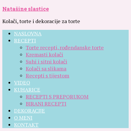
Natašine slastice
Kolači, torte i dekoracije za torte
NASLOVNA
RECEPTI
Torte recepti, rođendanske torte
Kremasti kolači
Suhi i sitni kolači
Kolači sa slikama
Recepti s tijestom
VIDEO
KUHARICE
RECEPTI S PREPORUKOM
BIRANI RECEPTI
DEKORACIJE
O MENI
KONTAKT