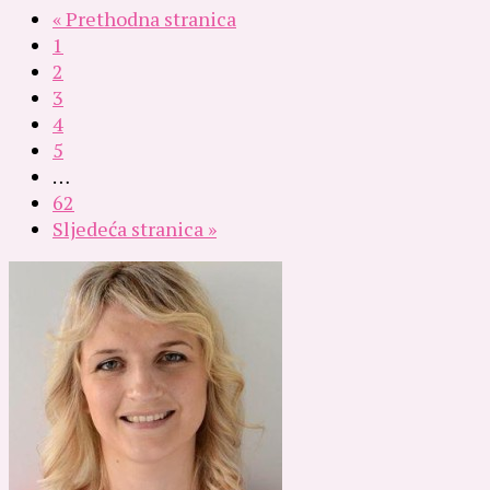
« Prethodna stranica
1
2
3
4
5
…
62
Sljedeća stranica »