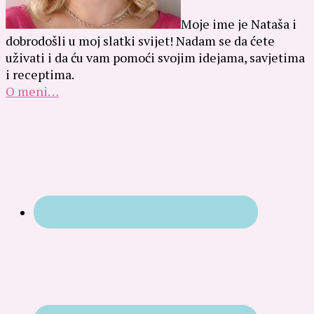
Moje ime je Nataša i
dobrodošli u moj slatki svijet! Nadam se da ćete
uživati i da ću vam pomoći svojim idejama, savjetima
i receptima.
O meni…