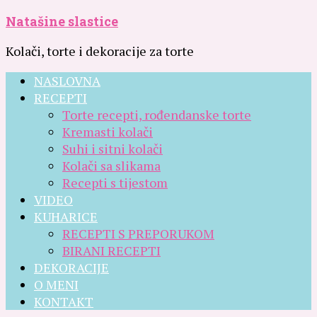
Natašine slastice
Kolači, torte i dekoracije za torte
NASLOVNA
RECEPTI
Torte recepti, rođendanske torte
Kremasti kolači
Suhi i sitni kolači
Kolači sa slikama
Recepti s tijestom
VIDEO
KUHARICE
RECEPTI S PREPORUKOM
BIRANI RECEPTI
DEKORACIJE
O MENI
KONTAKT